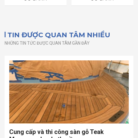
5
5
sao
sao
TIN ĐƯỢC QUAN TÂM NHIỀU
NHỮNG TIN TỨC ĐƯỢC QUAN TÂM GẦN ĐÂY
Cung cấp và thi công sàn gỗ Teak