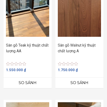
Sàn gỗ Teak kỹ thuật chất
Sàn gỗ Walnut kỹ thuật
lượng AA
chất lượng A
Được
Được
1.550.000
₫
1.750.000
₫
xếp
xếp
hạng
hạng
0
0
SO SÁNH
SO SÁNH
5
5
sao
sao