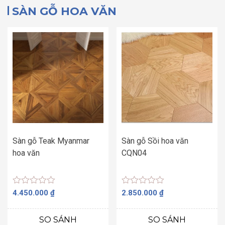
SÀN GỖ HOA VĂN
Sàn gỗ Teak Myanmar
Sàn gỗ Sồi hoa văn
hoa văn
CQN04
Được
Được
4.450.000
₫
2.850.000
₫
xếp
xếp
hạng
hạng
0
0
SO SÁNH
SO SÁNH
5
5