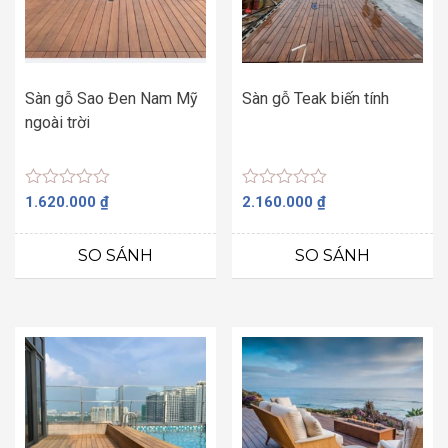
Sàn gỗ Sao Đen Nam Mỹ
Sàn gỗ Teak biến tính
ngoài trời
Được
Được
1.620.000
₫
2.160.000
₫
xếp
xếp
hạng
hạng
0
0
SO SÁNH
SO SÁNH
5
5
sao
sao