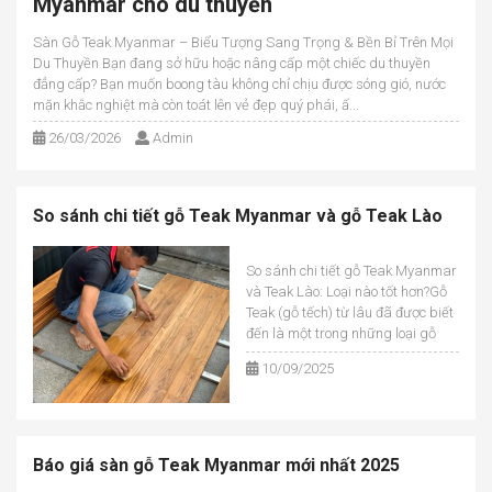
Myanmar cho du thuyền
Sàn Gỗ Teak Myanmar – Biểu Tượng Sang Trọng & Bền Bỉ Trên Mọi
Du Thuyền Bạn đang sở hữu hoặc nâng cấp một chiếc du thuyền
đẳng cấp? Bạn muốn boong tàu không chỉ chịu được sóng gió, nước
mặn khắc nghiệt mà còn toát lên vẻ đẹp quý phái, ấ...
26/03/2026
Admin
So sánh chi tiết gỗ Teak Myanmar và gỗ Teak Lào
So sánh chi tiết gỗ Teak Myanmar
và Teak Lào: Loại nào tốt hơn?Gỗ
Teak (gỗ tếch) từ lâu đã được biết
đến là một trong những loại gỗ
cao cấp, được ưa chuộng trong
10/09/2025
ngành nội thất và xây dựng nhờ
độ bền, vẻ đẹp tự nhiên và khả
năng chống chịu ...
Báo giá sàn gỗ Teak Myanmar mới nhất 2025