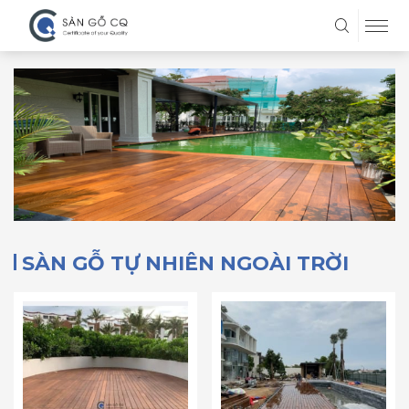
SÀN GỖ TỰ NHIÊN NGOÀI TRỜI