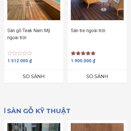
Sàn gỗ Teak Nam Mỹ
Sàn tre ngoài trời
ngoài trời
Được
Được xếp
1.512.000
₫
1.900.000
₫
xếp
hạng
hạng
5.00
0
5 sao
SO SÁNH
SO SÁNH
5
sao
SÀN GỖ KỸ THUẬT