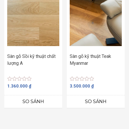
Sàn gỗ Sồi kỹ thuật chất
Sàn gỗ kỹ thuật Teak
lượng A
Myanmar
Được
Được
1.360.000
₫
3.500.000
₫
xếp
xếp
hạng
hạng
0
0
SO SÁNH
SO SÁNH
5
5
sao
sao