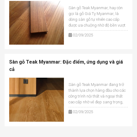
Sàn gỗ Teak Myanmar, hay còn
gọi là gỗ Giá Tỵ Myanmar, là
dòng sàn gỗ tự nhiên cao cấp
được ưa chuộng nhờ độ bền vượt
trội, khả năng chống nước và vẻ
02/09/2025
đẹp sang trọng. Với những ai
đang tìm kiếm vật liệu lát sàn
đẳng cấp cho biệt thự, nhà hàn...
Sàn gỗ Teak Myanmar: Đặc điểm, ứng dụng và giá
cả
Sàn gỗ Teak Myanmar đang trở
thành lựa chọn hàng đầu cho các
công trình nội thất và ngoại thất
cao cấp nhờ vẻ đẹp sang trọng,
độ bền vượt trội và khả năng
02/09/2025
chống chịu thời tiết khắc nghiệt.
Với nguồn gốc từ gỗ Teak tự nhiên
được khai thác tạ...