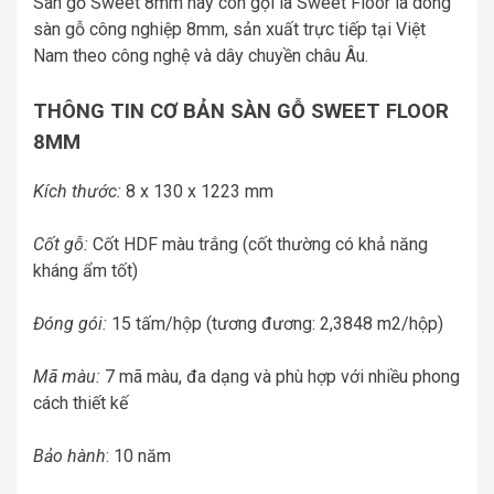
Sàn gỗ Sweet 8mm hay còn gọi là Sweet Floor là dòng
sàn gỗ công nghiệp 8mm, sản xuất trực tiếp tại Việt
Nam theo công nghệ và dây chuyền châu Âu.
THÔNG TIN CƠ BẢN SÀN GỖ SWEET FLOOR
8MM
Kích thước:
8 x 130 x 1223 mm
Cốt gỗ:
Cốt HDF màu trắng (cốt thường có khả năng
kháng ẩm tốt)
Đóng gói:
15 tấm/hộp (tương đương: 2,3848 m2/hộp)
Mã màu:
7 mã màu, đa dạng và phù hợp với nhiều phong
cách thiết kế
Bảo hành
: 10 năm