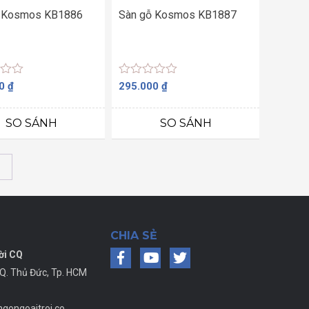
 Kosmos KB1886
Sàn gỗ Kosmos KB1887
Được
00
₫
295.000
₫
xếp
hạng
0
SO SÁNH
SO SÁNH
5
sao
→
CHIA SẺ
ời CQ
 Q. Thủ Đức, Tp. HCM
gongoaitroi.co