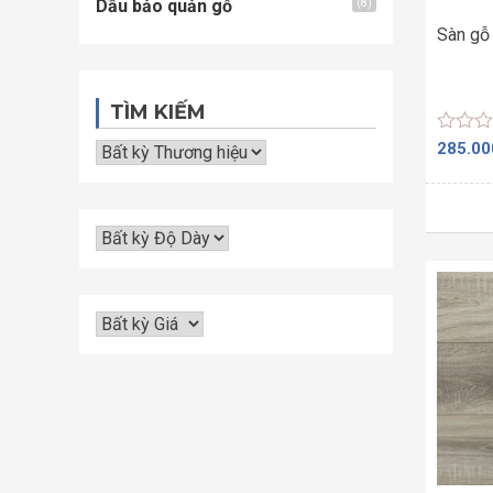
Dầu bảo quản gỗ
(8)
Sàn gỗ
TÌM KIẾM
Được
285.0
xếp
hạng
0
5
sao