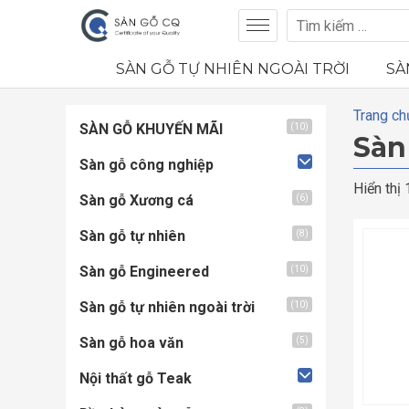
SÀN GỖ TỰ NHIÊN NGOÀI TRỜI
SÀ
Trang ch
SÀN GỖ KHUYẾN MÃI
(10)
Sàn
Sàn gỗ công nghiệp
Hiển thị
Sàn gỗ Xương cá
(6)
Sàn gỗ tự nhiên
(8)
Sàn gỗ Engineered
(10)
Sàn gỗ tự nhiên ngoài trời
(10)
Sàn gỗ hoa văn
(5)
Nội thất gỗ Teak