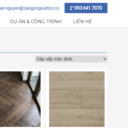
093 641 7070
an.nguyen@sangongoaitroi.co
DỰ ÁN & CÔNG TRÌNH
LIÊN HỆ