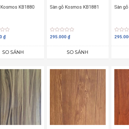
ỗ Kosmos KB1880
Sàn gỗ Kosmos KB1881
Sàn gỗ
Được
Được
00
₫
295.000
₫
295.0
xếp
xếp
hạng
hạng
0
0
SO SÁNH
SO SÁNH
5
5
sao
sao