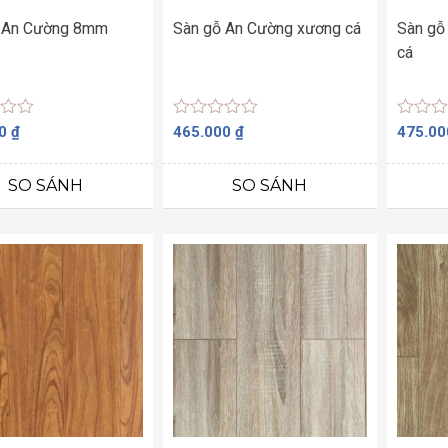
 An Cường 8mm
Sàn gỗ An Cường xương cá
Sàn gỗ
cá
Được
Được
00
₫
465.000
₫
475.0
xếp
xếp
hạng
hạng
0
0
SO SÁNH
SO SÁNH
5
5
sao
sao