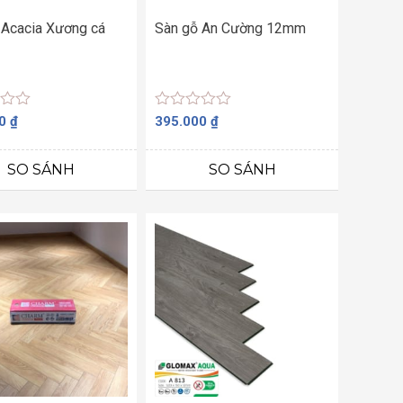
 Acacia Xương cá
Sàn gỗ An Cường 12mm
Được
00
₫
395.000
₫
xếp
hạng
0
SO SÁNH
SO SÁNH
5
sao