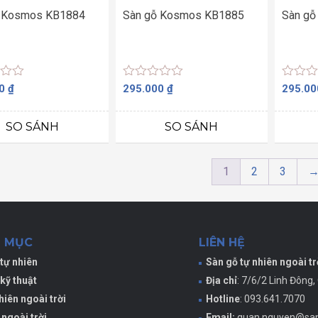
ỗ Kosmos KB1884
Sàn gỗ Kosmos KB1885
Sàn gỗ
Được
Được
00
₫
295.000
₫
295.0
xếp
xếp
hạng
hạng
0
0
SO SÁNH
SO SÁNH
5
5
sao
sao
1
2
3
 MỤC
LIÊN HỆ
tự nhiên
Sàn gỗ tự nhiên ngoài tr
kỹ thuật
Địa chỉ
: 7/6/2 Linh Đông,
hiên ngoài trời
Hotline
: 093.641.7070
 ngoài trời
Email:
quan.nguyen@san