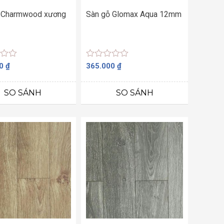
 Charmwood xương
Sàn gỗ Glomax Aqua 12mm
Được
00
₫
365.000
₫
xếp
hạng
0
SO SÁNH
SO SÁNH
5
sao