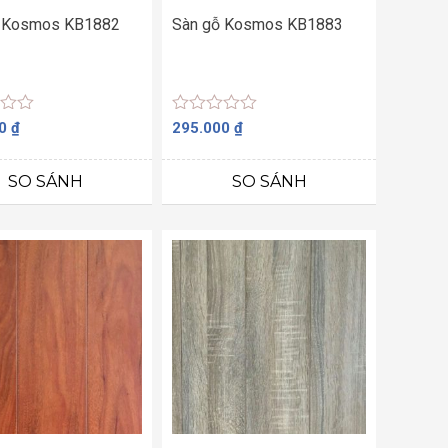
 Kosmos KB1882
Sàn gỗ Kosmos KB1883
Được
00
₫
295.000
₫
xếp
hạng
0
SO SÁNH
SO SÁNH
5
sao