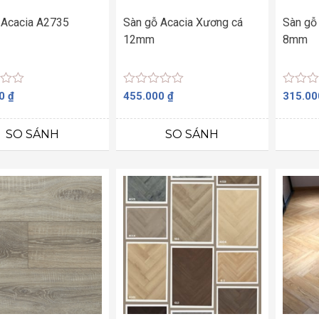
 Acacia A2735
Sàn gỗ Acacia Xương cá
Sàn gỗ
12mm
8mm
Được
Được
00
₫
455.000
₫
315.0
xếp
xếp
hạng
hạng
0
0
SO SÁNH
SO SÁNH
5
5
sao
sao