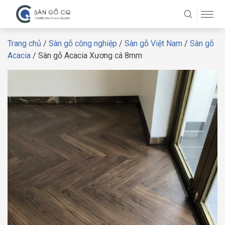
Trang chủ
/
Sàn gỗ công nghiệp
/
Sàn gỗ Việt Nam
/
Sàn gỗ
Acacia
/ Sàn gỗ Acacia Xương cá 8mm