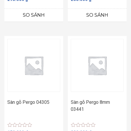
xếp
xếp
hạng
hạng
0
0
SO SÁNH
SO SÁNH
5
5
sao
sao
Sàn gỗ Pergo 04305
Sàn gỗ Pergo 8mm
03441