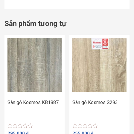
Sản phẩm tương tự
Sàn gỗ Kosmos KB1887
Sàn gỗ Kosmos S293
Được
Được
295.000
₫
255.000
₫