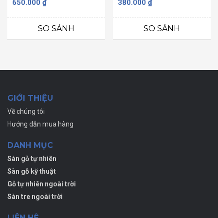
Được
Được
650.000
₫
380.000
₫
xếp
xếp
hạng
hạng
0
0
SO SÁNH
SO SÁNH
5
5
sao
sao
GIỚI THIỆU
Về chúng tôi
Hướng dẫn mua hàng
DANH MỤC
Sàn gỗ tự nhiên
Sàn gỗ kỹ thuật
Gỗ tự nhiên ngoài trời
Sàn tre ngoài trời
LIÊN HỆ