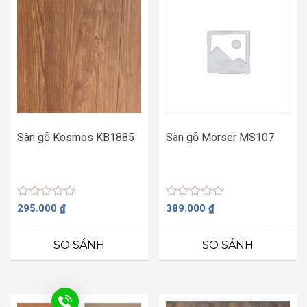
Sàn gỗ Kosmos KB1885
Sàn gỗ Morser MS107
Được
Được
295.000
₫
389.000
₫
xếp
xếp
hạng
hạng
0
0
SO SÁNH
SO SÁNH
5
5
sao
sao