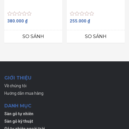
Được
Được
380.000
₫
255.000
₫
xếp
xếp
hạng
hạng
0
0
SO SÁNH
SO SÁNH
5
5
sao
sao
GIỚI THIỆU
Về chúng tôi
Hướng dẫn mua hàng
DANH MỤC
Sàn gỗ tự nhiên
Sàn gỗ kỹ thuật
Gỗ tự nhiên ngoài trời