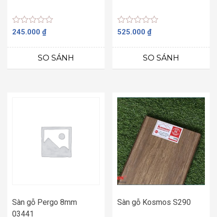
Được
Được
245.000
₫
525.000
₫
xếp
xếp
hạng
hạng
0
0
SO SÁNH
SO SÁNH
5
5
sao
sao
Sàn gỗ Pergo 8mm
Sàn gỗ Kosmos S290
03441