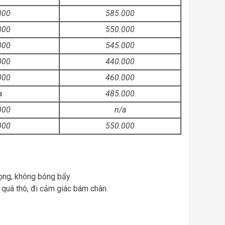
000
585.000
000
550.000
000
545.000
000
440.000
000
460.000
a
485.000
000
n/a
000
550.000
rọng, không bóng bẩy
quá thô, đi cảm giác bám chân.