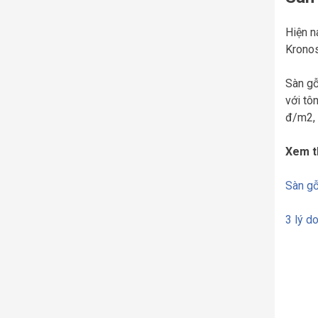
Hiện n
Kronos
Sàn gỗ
với tô
đ/m2,
Xem t
Sàn g
3 lý d