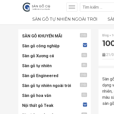
SÀN GỖ TỰ NHIÊN NGOÀI TRỜI
SÀ
SÀN GỖ KHUYẾN MÃI
Blog
»
1
(10)
10
Sàn gỗ công nghiệp
21/0
Sàn gỗ Xương cá
(6)
Sàn gỗ tự nhiên
(8)
Sàn gỗ Engineered
(10)
Sàn gỗ
dạng v
Sàn gỗ tự nhiên ngoài trời
(10)
nhiên,
Sàn gỗ hoa văn
(5)
màu sắ
sàn gỗ
Nội thất gỗ Teak