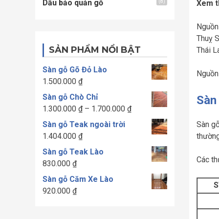
Dầu bảo quản gỗ
(8)
Xem 
Nguồn 
Thuỵ S
SẢN PHẨM NỔI BẬT
Thái L
Sàn gỗ Gõ Đỏ Lào
Nguồn 
1.500.000
₫
Sàn gỗ Chò Chỉ
Sàn
Khoảng
1.300.000
₫
–
1.700.000
₫
giá:
Sàn gỗ
Sàn gỗ Teak ngoài trời
từ
thường
1.404.000
₫
1.300.000 ₫
Sàn gỗ Teak Lào
đến
Các th
830.000
₫
1.700.000 ₫
Sàn gỗ Căm Xe Lào
S
920.000
₫