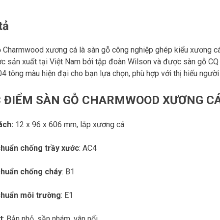
tả
 Charmwood xương cá là sàn gỗ công nghiệp ghép kiểu xương c
c sản xuất tại Việt Nam bởi tập đoàn Wilson và được sàn gỗ CQ
04 tông màu hiện đại cho bạn lựa chọn, phù hợp với thị hiếu người 
 ĐIỂM SÀN GỖ CHARMWOOD XƯƠNG C
ách:
12 x 96 x 606 mm, lắp xương cá
chuẩn chống trầy xước
: AC4
chuẩn chống cháy
: B1
chuẩn môi trường
: E1
t
: Bản nhỏ, sần nhám, vân nổi,