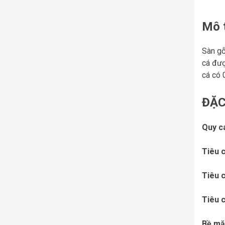
Mô 
Sàn gỗ
cá đượ
cá có 
ĐẶC
Quy c
Tiêu 
Tiêu 
Tiêu 
Bề mặ