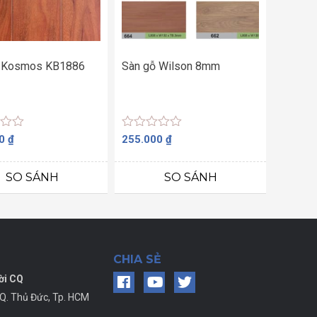
 Kosmos KB1886
Sàn gỗ Wilson 8mm
Được
00
₫
255.000
₫
xếp
hạng
0
SO SÁNH
SO SÁNH
5
sao
CHIA SẺ
ời CQ
 Q. Thủ Đức, Tp. HCM