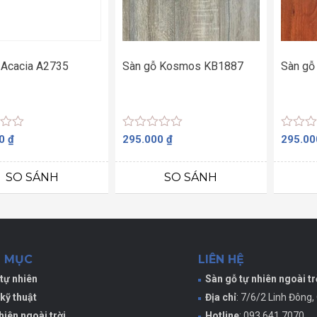
 Acacia A2735
Sàn gỗ Kosmos KB1887
Sàn gỗ
Được
Được
00
₫
295.000
₫
295.0
xếp
xếp
hạng
hạng
0
0
SO SÁNH
SO SÁNH
5
5
sao
sao
 MỤC
LIÊN HỆ
tự nhiên
Sàn gỗ tự nhiên ngoài tr
kỹ thuật
Địa chỉ
: 7/6/2 Linh Đông,
hiên ngoài trời
Hotline
: 093.641.7070