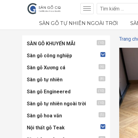
SÀN GỖ TỰ NHIÊN NGOÀI TRỜI
SÀ
Trang ch
SÀN GỖ KHUYẾN MÃI
(10)
Sàn gỗ công nghiệp
Sàn gỗ Xương cá
(6)
Sàn gỗ tự nhiên
(8)
Sàn gỗ Engineered
(10)
Sàn gỗ tự nhiên ngoài trời
(10)
Sàn gỗ hoa văn
(5)
Nội thất gỗ Teak