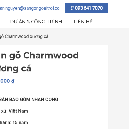
093 641 7070
an.nguyen@sangongoaitroi.co
DỰ ÁN & CÔNG TRÌNH
LIÊN HỆ
gỗ Charmwood xương cá
àn gỗ Charmwood
ương cá
.000
₫
 BÁN BAO GỒM NHÂN CÔNG
 xứ: Việt Nam
hành: 15 năm