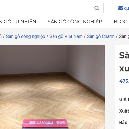
qu
N GỖ TỰ NHIÊN
SÀN GỖ CÔNG NGHIỆP
BLOG
ủ
/
Sàn gỗ công nghiệp
/
Sàn gỗ Việt Nam
/
Sàn gỗ Charm
/ Sàn 
S
x
475
GIÁ
Xuất
Bảo 