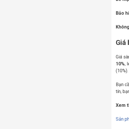
Bảo h
Không
Giá
Giá sà
10%
, 
(10%).
Bạn cầ
tín, b
Xem t
Sản p