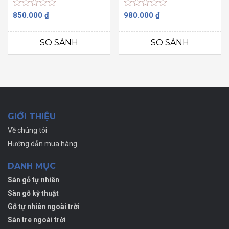
Được
Được
850.000
₫
980.000
₫
xếp
xếp
hạng
hạng
0
0
SO SÁNH
SO SÁNH
5
5
sao
sao
GIỚI THIỆU
Về chúng tôi
Hướng dẫn mua hàng
DANH MỤC
Sàn gỗ tự nhiên
Sàn gỗ kỹ thuật
Gỗ tự nhiên ngoài trời
Sàn tre ngoài trời