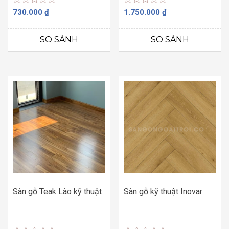
Được
Được
730.000
₫
1.750.000
₫
xếp
xếp
hạng
hạng
0
0
SO SÁNH
SO SÁNH
5
5
sao
sao
Sàn gỗ Teak Lào kỹ thuật
Sàn gỗ kỹ thuật Inovar