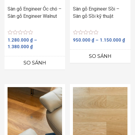
Sàn gỗ Engineer Óc chó –
Sàn gỗ Engineer Sồi –
Sàn gỗ Engineer Walnut
Sàn gỗ Sồi kỹ thuật
Được
Được
Kho
1.280.000
₫
–
950.000
₫
–
1.150.000
₫
xếp
xếp
Khoảng
giá:
1.380.000
₫
hạng
hạng
giá:
từ
0
0
SO SÁNH
5
5
từ
950.
SO SÁNH
sao
sao
1.280.000 ₫
đến
đến
1.15
1.380.000 ₫