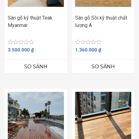
Sàn gỗ kỹ thuật Teak
Sàn gỗ Sồi kỹ thuật chất
Myanmar
lượng A
Được
Được
3.500.000
₫
1.360.000
₫
xếp
xếp
hạng
hạng
0
0
SO SÁNH
SO SÁNH
5
5
sao
sao