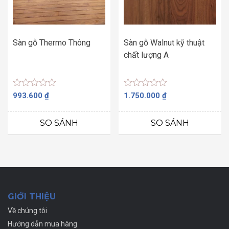
Sàn gỗ Thermo Thông
Sàn gỗ Walnut kỹ thuật
chất lượng A
Được
Được
993.600
₫
1.750.000
₫
xếp
xếp
hạng
hạng
0
0
SO SÁNH
SO SÁNH
5
5
sao
sao
GIỚI THIỆU
Về chúng tôi
Hướng dẫn mua hàng