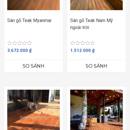
Sàn gỗ Teak Myanmar
Sàn gỗ Teak Nam Mỹ
ngoài trời
Được
Được
3.672.000
₫
1.512.000
₫
xếp
xếp
hạng
hạng
0
0
SO SÁNH
SO SÁNH
5
5
sao
sao