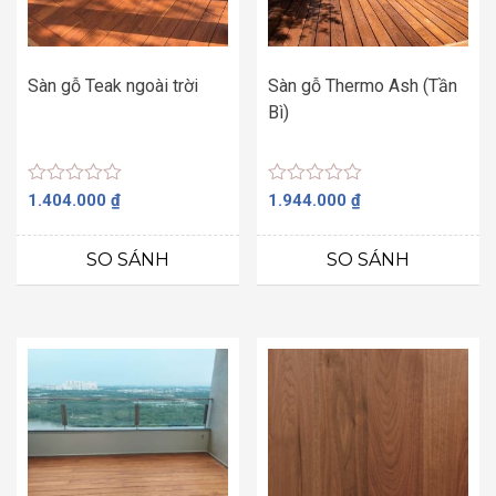
Sàn gỗ Teak ngoài trời
Sàn gỗ Thermo Ash (Tần
Bì)
Được
Được
1.404.000
₫
1.944.000
₫
xếp
xếp
hạng
hạng
0
0
SO SÁNH
SO SÁNH
5
5
sao
sao