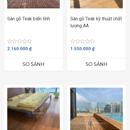
Sàn gỗ Teak biến tính
Sàn gỗ Teak kỹ thuật chất
lượng AA
Được
Được
2.160.000
₫
1.550.000
₫
xếp
xếp
hạng
hạng
0
0
SO SÁNH
SO SÁNH
5
5
sao
sao