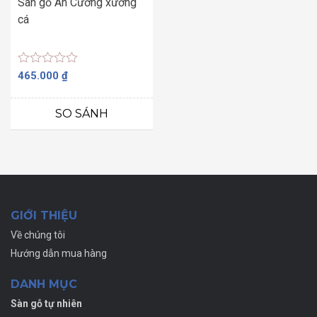
Sàn gỗ An Cường xương
cá
Được
465.000
₫
xếp
hạng
0
SO SÁNH
5
sao
GIỚI THIỆU
Về chúng tôi
Hướng dẫn mua hàng
DANH MỤC
Sàn gỗ tự nhiên