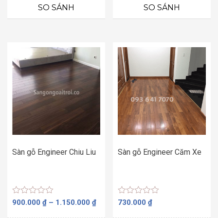
từ
0
0
SO SÁNH
SO SÁNH
5
5
950.000 ₫
sao
sao
đến
1.150.000 ₫
Sàn gỗ Engineer Chiu Liu
Sàn gỗ Engineer Căm Xe
Được
Được
Khoảng
900.000
₫
–
1.150.000
₫
730.000
₫
xếp
xếp
giá:
hạng
hạng