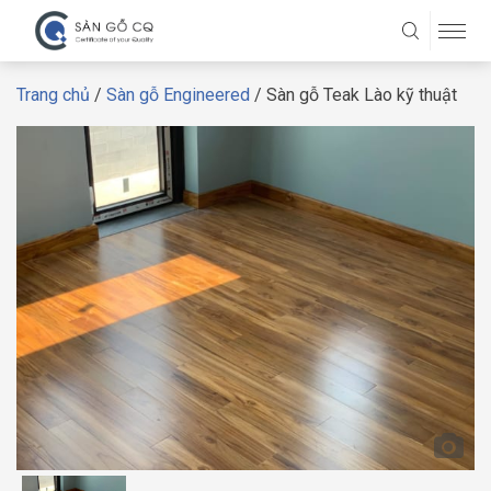
Trang chủ
/
Sàn gỗ Engineered
/ Sàn gỗ Teak Lào kỹ thuật