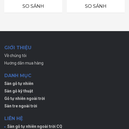
từ
0
0
SO SÁNH
SO SÁNH
5
5
900.000 ₫
sao
sao
đến
1.150.000 ₫
GIỚI THIỆU
Về chúng tôi
Hướng dẫn mua hàng
DANH MỤC
Sàn gỗ tự nhiên
Sàn gỗ kỹ thuật
Gỗ tự nhiên ngoài trời
Sàn tre ngoài trời
LIÊN HỆ
Sàn gỗ tự nhiên ngoài trời CQ