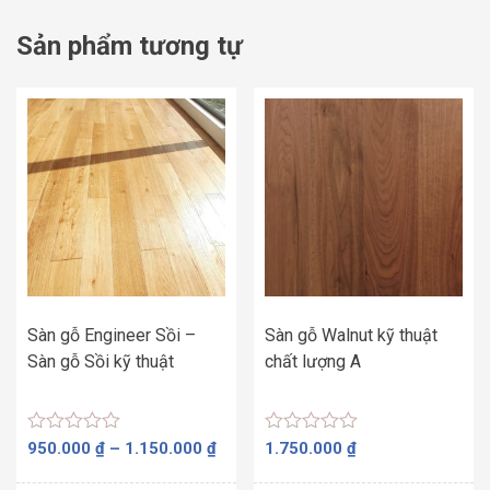
Sản phẩm tương tự
Sàn gỗ Engineer Sồi –
Sàn gỗ Walnut kỹ thuật
Sàn gỗ Sồi kỹ thuật
chất lượng A
Được
Được
Khoảng
950.000
₫
–
1.150.000
₫
1.750.000
₫
xếp
xếp
giá:
hạng
hạng