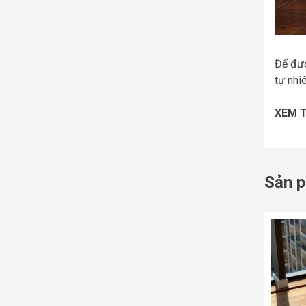
Để đượ
tự nhi
XEM 
Sản p