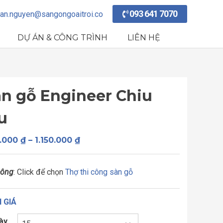
093 641 7070
an.nguyen@sangongoaitroi.co
DỰ ÁN & CÔNG TRÌNH
LIÊN HỆ
àn gỗ Engineer Chiu
u
Khoảng
.000
₫
–
1.150.000
₫
giá:
từ
công
: Click để chọn
Thợ thi công sàn gỗ
900.000 ₫
đến
1.150.000 ₫
 GIÁ
ày