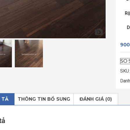
R
D
900
SO 
SKU
Danh
 TẢ
THÔNG TIN BỔ SUNG
ĐÁNH GIÁ (0)
tả