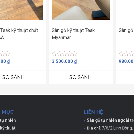
Teak kỹ thuật chất
Sàn gỗ kỹ thuật Teak
Sàn gỗ 
AA
Myanmar
Được
Được
000
₫
3.500.000
₫
980.0
xếp
xếp
hạng
hạng
0
0
SO SÁNH
SO SÁNH
5
5
sao
sao
 MỤC
LIÊN HỆ
tự nhiên
Sàn gỗ tự nhiên ngoài tr
kỹ thuật
Địa chỉ
: 7/6/2 Linh Đông,