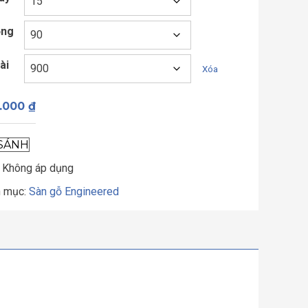
ộng
ài
Xóa
.000
₫
SÁNH
:
Không áp dụng
 mục:
Sàn gỗ Engineered