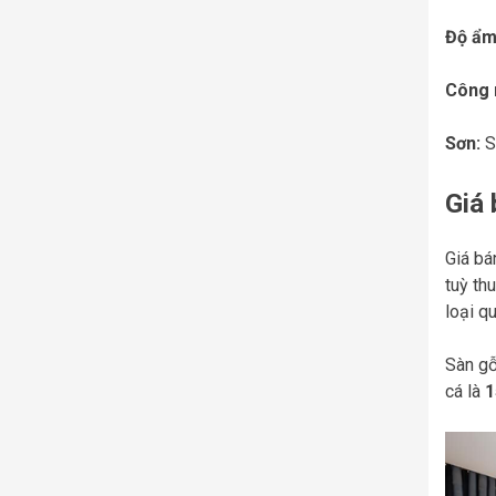
Độ ẩm
Công 
Sơn:
S
Giá 
Giá bá
tuỳ th
loại q
Sàn gỗ
cá là
1