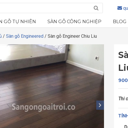
qu
N GỖ TỰ NHIÊN
SÀN GỖ CÔNG NGHIỆP
BLOG
ủ
/
Sàn gỗ Engineered
/ Sàn gỗ Engineer Chiu Liu
S
Li
900
Thi 
TÍNH
D