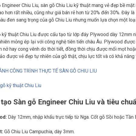
 Engineer Chiu Liu, sàn gỗ Chiu Liu kỹ thuật mang vẻ đẹp bề mặt
ao hơn rất nhiều, cũng như giá bán rẻ hơn từ 20% đến 30%. Đây là
àu đen sang trọng của gỗ Chiu Liu nhưng muốn lựa chọn một loại 
 kỹ thuật Chiu Liu được cấu tạo từ lớp đáy Plywood dày 12mm nh
nhiên mỏng ép lại với công nghệ tiên tiến châu Âu. Plywood đượ
n nở hay cong vênh do thời tiết, đồng thời chịu được mối mọt ho
o được vẻ đẹp tự nhiên của gỗ thật, chịu lực tốt và có khả năng
ẢNH CÔNG TRÌNH THỰC TẾ SÀN GỖ CHIU LIU
tạo Sàn gỗ Engineer Chiu Liu và tiêu ch
od:
Dày 12mm, nhập khẩu trực tiếp từ Nga. Cốt gỗ Sồi hoặc Tần 
t:
Gỗ Chiu Liu Campuchia, dày 3mm.