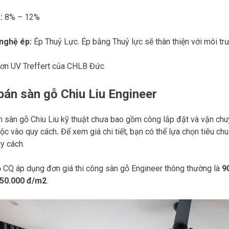
:
8% – 12%
nghệ ép:
Ép Thuỷ Lực. Ép bằng Thuỷ lực sẽ thân thiện với môi trư
ơn UV Treffert của CHLB Đức
bán sàn gỗ Chiu Liu Engineer
n sàn gỗ Chiu Liu kỹ thuật chưa bao gồm công lắp đặt và vận ch
uộc vào quy cách
.
Để xem giá chi tiết, bạn có thể lựa chọn tiêu chu
uy cách.
 CQ áp dụng đơn giá thi công sàn gỗ Engineer thông thường là
9
50.000 đ/m2
.