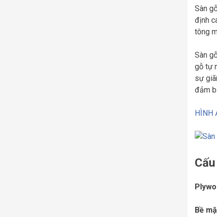
Sàn gỗ
định c
tông m
Sàn gỗ
gỗ tự 
sự giã
đảm bả
HÌNH 
Cấu 
Plywo
Bề mặ