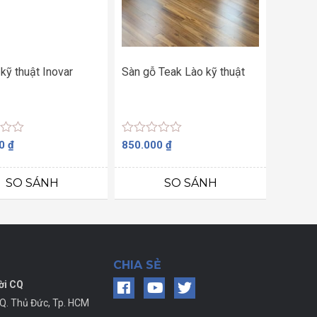
kỹ thuật Inovar
Sàn gỗ Teak Lào kỹ thuật
Được
00
₫
850.000
₫
xếp
hạng
0
SO SÁNH
SO SÁNH
5
sao
CHIA SẺ
ời CQ
 Q. Thủ Đức, Tp. HCM