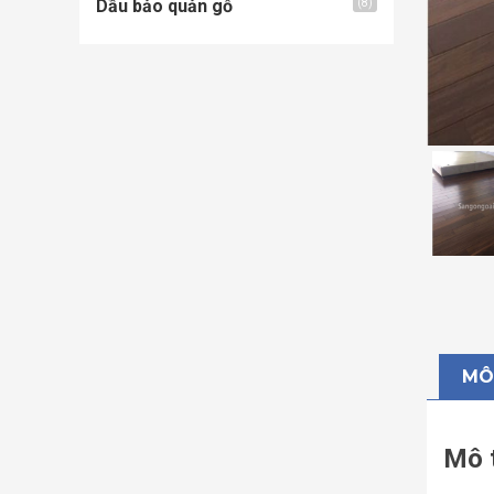
Dầu bảo quản gỗ
(8)
MÔ
Mô 