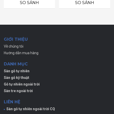
0
5 sao
SO SÁNH
SO SÁNH
5
sao
GIỚI THIỆU
Về chúng tôi
Hướng dẫn mua hàng
DANH MỤC
Sàn gỗ tự nhiên
Sàn gỗ kỹ thuật
Gỗ tự nhiên ngoài trời
Sàn tre ngoài trời
LIÊN HỆ
Sàn gỗ tự nhiên ngoài trời CQ