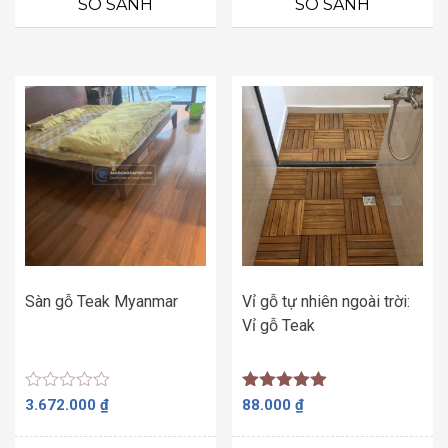
SO SÁNH
SO SÁNH
5
sao
Sàn gỗ Teak Myanmar
Vỉ gỗ tự nhiên ngoài trời:
Vỉ gỗ Teak
Được
Được xếp
3.672.000
₫
88.000
₫
xếp
hạng
hạng
5.00