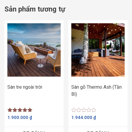
Sản phẩm tương tự
Sàn tre ngoài trời
Sàn gỗ Thermo Ash (Tần
Bì)
Được xếp
Được
1.900.000
₫
1.944.000
₫
hạng
xếp
5.00
hạng
5 sao
0