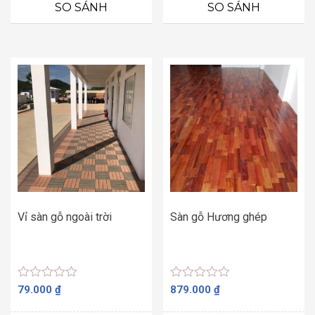
0
5 sao
SO SÁNH
SO SÁNH
5
sao
Vỉ sàn gỗ ngoài trời
Sàn gỗ Hương ghép
Được
Được
79.000
₫
879.000
₫
xếp
xếp
hạng
hạng