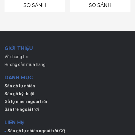
0
0
SO SÁNH
SO SÁNH
5
5
sao
sao
GIỚI THIỆU
Về chúng tôi
Hướng dẫn mua hàng
DANH MỤC
Sàn gỗ tự nhiên
Sàn gỗ kỹ thuật
Gỗ tự nhiên ngoài trời
Sàn tre ngoài trời
LIÊN HỆ
Sàn gỗ tự nhiên ngoài trời CQ