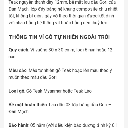
Teak nguyên thanh dày 12mm, bề mặt lau dầu Gori của
Đan Mạch, lớp đáy bằng hệ khung composite chịu nhiệt
tốt, không bị giòn, gãy vỡ theo thời gian được kết dính
với nhau bằng hệ thống vít hoặc bằng nén thuỷ lực.
THÔNG TIN VỈ GỖ TỰ NHIÊN NGOÀI TRỜI
Quy cách
: Vỉ vuông 30 x 30 cmm, loại 6 nan hoặc 12
nan.
Màu sắc
: Màu tự nhiên gỗ Teak hoặc lên màu theo ý
muốn theo màu dầu Gori
Loại gỗ
: Gỗ Teak Myanmar hoặc Teak Lào
Bề mặt hoàn thiện
: Lau dầu 03 lớp bằng dầu Gori –
Đan Mạch
Bảo hành
: 05 năm (với điều kiện bảo dưỡng định kỳ 01