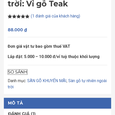
trời: Vỉ gỗ Teak
(
1
đánh giá của khách hàng)
5.00
1
trên 5
dựa trên
88.000
₫
đánh giá
Đơn giá vật tư bao gồm thuế VAT
Lắp đặt: 5.000 – 10.000 đ/vỉ tuỳ thuộc khối lượng
SO SÁNH
Danh mục:
SÀN GỖ KHUYẾN MÃI
,
Sàn gỗ tự nhiên ngoài
trời
MÔ TẢ
ĐÁNH GIÁ (1)