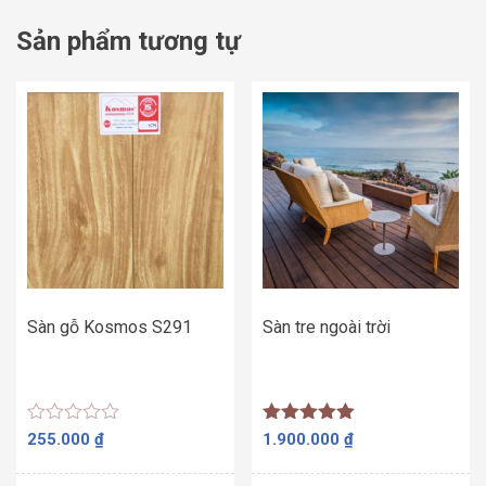
Sản phẩm tương tự
Sàn gỗ Kosmos S291
Sàn tre ngoài trời
Được
Được xếp
255.000
₫
1.900.000
₫
xếp
hạng
hạng
5.00