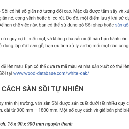
 Sồi có hệ số giãn nở tương đối cao. Mặc dù được tẩm sấy và x
 giãn nở, cong vênh hoặc bị co rút. Do đó, một điểm lưu ý khi sử
Để hạn chế việc này, bạn có thể sử dụng gỗ Sồi ghép hoặc
sàn gỗ 
 có nguy cơ bị mối mọt, và không nhà sản xuất nào bảo hành cho 
ử dụng lắp đặt sàn gỗ, bạn ưu tiên xử lý sơ bộ mối mọt cho công 
 dễ lên màu. Bạn có thể đưa ra mã màu và nhà sản xuất có thể lê
Sồi tại
www.wood-database.com/white-oak/
 CÁCH SÀN SỒI TỰ NHIÊN
ay trên thị trường, ván sàn Sồi được sản xuất dưới rất nhiều q
 dài từ 300 mm – 1800 mm. Một số quy cách và giá bán phổ biế
ch: 15 x 90 x 900 mm nguyên thanh