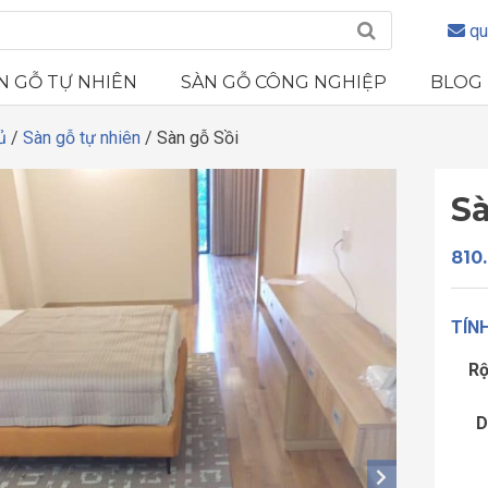
qu
N GỖ TỰ NHIÊN
SÀN GỖ CÔNG NGHIỆP
BLOG
ủ
/
Sàn gỗ tự nhiên
/ Sàn gỗ Sồi
Sà
810
TÍNH
R
D