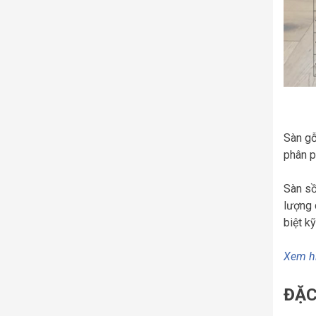
Sàn gỗ
phân p
Sàn sồ
lượng 
biệt k
Xem hì
ĐẶC