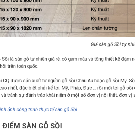
Giá sàn gỗ Sồi tự nh
 Sồi là sàn gỗ tự nhiên giá rẻ, có gam màu và tông thiết kế đậm 
hối trên toàn quốc.
i CQ được sản xuất từ nguồn gỗ sồi Châu Âu hoặc gỗ sồi Mỹ. Sồi
cao nhất, đặc biệt phải kể tới: Mỹ, Pháp, Đức … rồi mới tới gỗ s
ỹ và tránh sự đánh tráo khái niệm ở một số đơn vị nội thất, đơn v
nh ảnh công trình thực tế sàn gỗ Sồi
 ĐIỂM SÀN GỖ SỒI