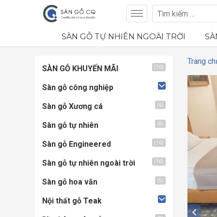
SÀN GỖ TỰ NHIÊN NGOÀI TRỜI
SÀ
Trang ch
SÀN GỖ KHUYẾN MÃI
(10)
Sàn gỗ công nghiệp
Sàn gỗ Xương cá
(6)
Sàn gỗ tự nhiên
(8)
Sàn gỗ Engineered
(10)
Sàn gỗ tự nhiên ngoài trời
(10)
Sàn gỗ hoa văn
(5)
Nội thất gỗ Teak