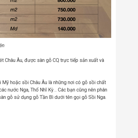
iên
nét Châu Âu, được sàn gỗ CQ trực tiếp sản xuất và
 Mỹ hoặc sồi Châu Âu là những nơi có gỗ sồi chất
ồi các nước Nga, Thổ Nhĩ Kỳ… Các bạn cũng nên phân
ị sàn gỗ sử dụng gỗ Tần Bì dưới tên gọi gỗ Sồi Nga.