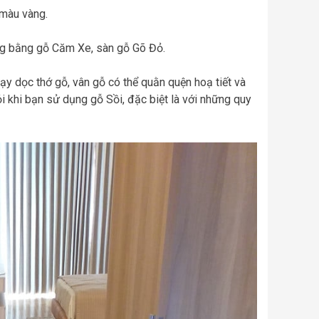
 màu vàng.
ng bằng gỗ Căm Xe, sàn gỗ Gõ Đỏ.
hạy dọc thớ gỗ, vân gỗ có thể quằn quện hoạ tiết và
i khi bạn sử dụng gỗ Sồi, đặc biệt là với những quy