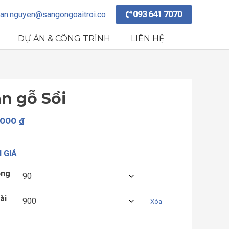
093 641 7070
an.nguyen@sangongoaitroi.co
DỰ ÁN & CÔNG TRÌNH
LIÊN HỆ
n gỗ Sồi
.000
₫
 GIÁ
ộng
ài
Xóa