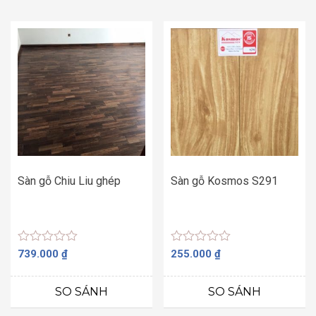
Sàn gỗ Chiu Liu ghép
Sàn gỗ Kosmos S291
Được
Được
739.000
₫
255.000
₫
xếp
xếp
hạng
hạng
0
0
SO SÁNH
SO SÁNH
5
5
sao
sao