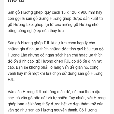
Sàn gỗ Hương ghép, quy cách 15 x 120 x 900 mm hay
còn gọi là sàn gỗ Giáng Hương ghép được sản xuất từ
gỗ Hương Lào, ghép lại từ các miếng gỗ Hương nhỏ
bằng công nghệ ép nén thuỷ lực.
Sàn gỗ Hương ghép FJL là sự lựa chọn hợp lý cho
những gia đình ưa thích những đặc tính quý báu của gỗ
Hương Lào nhưng có ngân sách hạn chế hoặc ưa thích
độ ổn định cao. gỗ Hương ghép FJL có độ ổn định rất
cao. Bạn sẽ không phải lo lắng vấn đề giãn nở, cong
vênh hay mối mọt khi lựa chọn sử dụng sàn gỗ Hương
FJL.
Ván sàn Hương FJL có tông màu đỏ, có mùi thơm dịu
nhẹ, có vân gỗ sắc nét và tự nhiên. Tuy nhiên, với Hương
ghép bạn sẽ không thấy được hết vẻ đẹp thẩm mỹ của
vân gỗ như sàn gỗ Hương nguyên thanh. Gỗ Hương