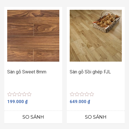
Sàn gỗ Sweet 8mm
Sàn gỗ Sồi ghép FJL
Được
Được
199.000
₫
649.000
₫
xếp
xếp
hạng
hạng
0
0
SO SÁNH
SO SÁNH
5
5
sao
sao