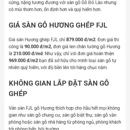
cứng, nặng tương đương với sàn gỗ Gõ Đỏ Lào nhưng
có mùi thơm hơn, ổn định hơn và quý hiếm hơn.
GIÁ SÀN GỖ HƯƠNG GHÉP FJL
Giá sàn Hương ghép FJL chỉ
879.000 đ/m2
. Đơn giá thi
công là
90.000 đ/m2
, đơn giá len chân tường gỗ Hương
là
210.000 đ/md
. Như vậy, chỉ với đơn giá hoàn thiện
969.000 đ/m2
bạn đã sở hữu cho mình loại sàn gỗ tự
nhiên quý hiếm, với độ bền lên tới hàng chục năm.
KHÔNG GIAN LẮP ĐẶT SÀN GỖ
GHÉP
Ván sàn FJL gỗ Hương thích hợp cho hầu hết mọi không
gian như sàn gỗ chung cư, sàn gỗ biệt thự, sàn gỗ văn
phòng hoặc sàn gỗ nhà hàng từ phòng ngủ, phòng khách
tới phòng bếp, hội trường…