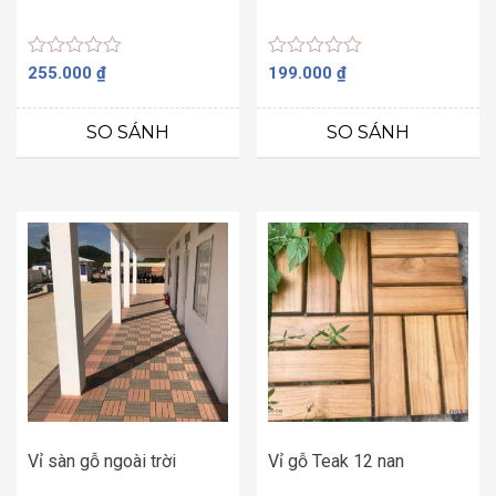
Được
Được
255.000
₫
199.000
₫
xếp
xếp
hạng
hạng
0
0
SO SÁNH
SO SÁNH
5
5
sao
sao
Vỉ sàn gỗ ngoài trời
Vỉ gỗ Teak 12 nan