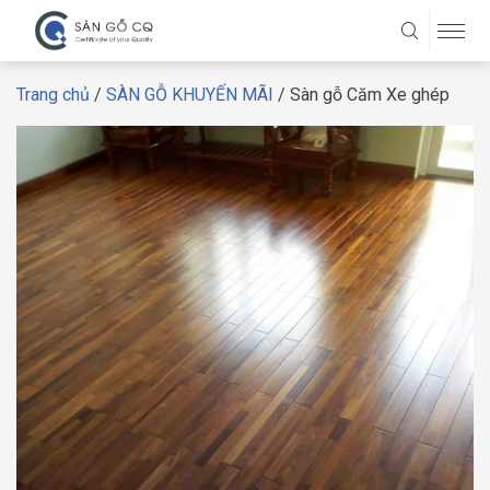
Trang chủ
/
SÀN GỖ KHUYẾN MÃI
/ Sàn gỗ Căm Xe ghép