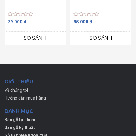
Được
Được
79.000
₫
85.000
₫
xếp
xếp
hạng
hạng
0
0
SO SÁNH
SO SÁNH
5
5
sao
sao
GIỚI THIỆU
Về chúng tôi
Hướng dẫn mua hàng
DANH MỤC
Sàn gỗ tự nhiên
Sàn gỗ kỹ thuật
Gỗ tự nhiên ngoài trời