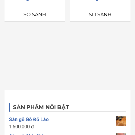
xếp
xếp
hạng
hạng
0
0
SO SÁNH
SO SÁNH
5
5
sao
sao
SẢN PHẨM NỔI BẬT
Sàn gỗ Gõ Đỏ Lào
1.500.000
₫