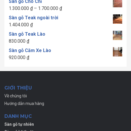
Sàn gỗ Chò Chỉ
Khoảng
1.300.000
₫
–
1.700.000
₫
giá:
Sàn gỗ Teak ngoài trời
từ
1.404.000
₫
1.300.000 ₫
Sàn gỗ Teak Lào
đến
830.000
₫
1.700.000 ₫
Sàn gỗ Căm Xe Lào
920.000
₫
GIỚI THIỆU
Về chúng tôi
Hướng dẫn mua hàng
DANH MỤC
Sàn gỗ tự nhiên