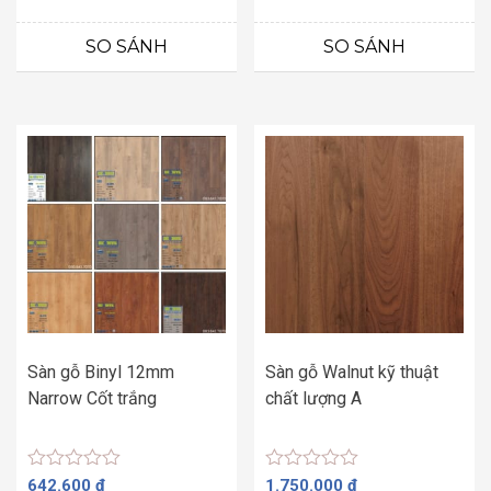
xếp
xếp
hạng
hạng
0
0
SO SÁNH
SO SÁNH
5
5
sao
sao
Sàn gỗ Binyl 12mm
Sàn gỗ Walnut kỹ thuật
Narrow Cốt trắng
chất lượng A
Được
Được
642.600
₫
1.750.000
₫