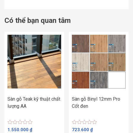
Có thể bạn quan tâm
Sàn gỗ Teak kỹ thuật chất
Sàn gỗ Binyl 12mm Pro
lượng AA
Cốt đen
Được
Được
1.550.000
₫
723.600
₫