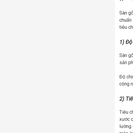
Sàn gỗ
chuẩn 
tiêu c
1) Độ
Sàn gỗ
sản ph
Độ chị
công 
2) Ti
Tiêu c
xước c
lường.