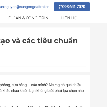
093 641 7070
an.nguyen@sangongoaitroi.co
DỰ ÁN & CÔNG TRÌNH
LIÊN HỆ
tạo và các tiêu chuẩn
n phòng, cửa hàng … của mình?
Nhưng có quá nhiều
 cả khác nhau khiến bạn không biết phải lựa chọn như