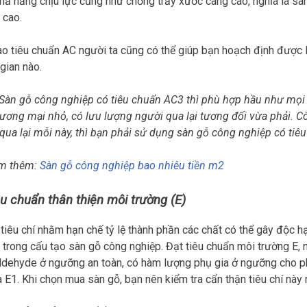
hả năng chịu lực cũng như chống trầy xước càng cao, nghĩa là sà
 cao.
o tiêu chuẩn AC người ta cũng có thể giúp bạn hoạch định được l
gian nào.
 Sàn gỗ công nghiệp có tiêu chuẩn AC3 thì phù hợp hầu như mọi l
ương mại nhỏ, có lưu lượng người qua lại tương đối vừa phải. C
qua lại mỗi này, thì bạn phải sử dụng sàn gỗ công nghiệp có tiê
m thêm:
Sàn gỗ công nghiệp bao nhiêu tiền m2
êu chuẩn thân thiện môi trường (E)
 tiêu chí nhằm hạn chế tỷ lệ thành phần các chất có thể gây độc 
 trong cấu tạo sàn gỗ công nghiệp. Đạt tiêu chuẩn môi trường E,
dehyde ở ngưỡng an toàn, có hàm lượng phụ gia ở ngưỡng cho phé
là E1. Khi chọn mua sàn gỗ, bạn nên kiểm tra cẩn thận tiêu chí nà