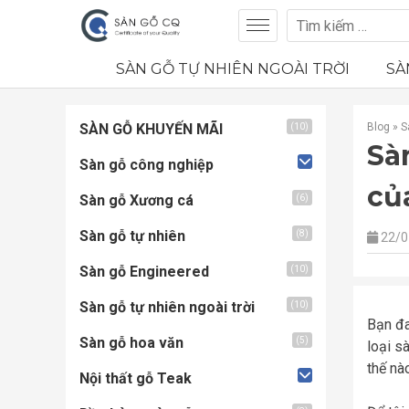
SÀN GỖ TỰ NHIÊN NGOÀI TRỜI
SÀ
SÀN GỖ KHUYẾN MÃI
Blog
»
S
(10)
Sà
Sàn gỗ công nghiệp
củ
Sàn gỗ Xương cá
(6)
Sàn gỗ tự nhiên
(8)
22/0
Sàn gỗ Engineered
(10)
Sàn gỗ tự nhiên ngoài trời
(10)
Bạn đa
Sàn gỗ hoa văn
(5)
loại s
thế nà
Nội thất gỗ Teak