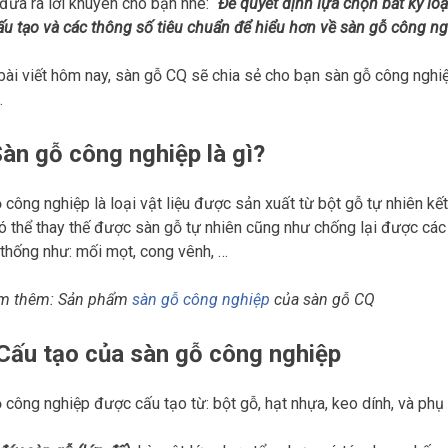
 đưa ra lời khuyên cho bạn nhé: “
Để quyết định lựa chọn bất kỳ lo
ấu tạo và các thông số tiêu chuẩn để hiểu hơn về sàn gỗ công n
bài viết hôm nay, sàn gỗ CQ sẽ chia sẻ cho bạn sàn gỗ công nghiệ
.
àn gỗ công nghiệp
là gì?
 công nghiệp là loại vật liệu được sản xuất từ bột gỗ tự nhiên kế
ó thể thay thế được sàn gỗ tự nhiên cũng như chống lại được các 
 thống như: mối mọt, cong vênh, …
m thêm: Sản phẩm
sàn gỗ công nghiệp
của sàn gỗ CQ
 Cấu tạo của sàn gỗ công nghiệp
 công nghiệp được cấu tạo từ: bột gỗ, hạt nhựa, keo dính, và phụ