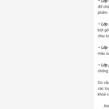
– Lớp 
đỡ chị
phẩm.
– Lớp 
bột gỗ
chịu l
– Lớp 
màu sắ
– Lớp
chống 
Do cấu
các lo
khoẻ c
Xe