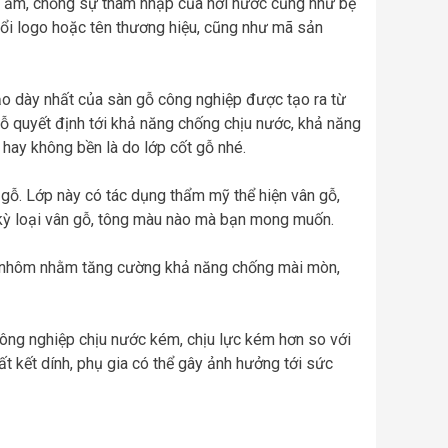
ng ẩm, chống sự thâm nhập của hơi nước cũng như bệ
nổi logo hoặc tên thương hiệu, cũng như mã sản
tạo dày nhất của sàn gỗ công nghiệp được tạo ra từ
gỗ quyết định tới khả năng chống chịu nước, khả năng
n hay không bền là do lớp cốt gỗ nhé.
gỗ. Lớp này có tác dụng thẩm mỹ thể hiện vân gỗ,
kỳ loại vân gỗ, tông màu nào mà bạn mong muốn.
t nhôm nhằm tăng cường khả năng chống mài mòn,
công nghiệp chịu nước kém, chịu lực kém hơn so với
chất kết dính, phụ gia có thể gây ảnh hưởng tới sức