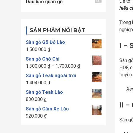
Để tôi
Dầu bảo quản gỗ
(8)
hiểu c
Trong 
nghiệp
SẢN PHẨM NỔI BẬT
Sàn gỗ Gõ Đỏ Lào
I –
S
1.500.000
₫
Sàn gỗ Chò Chỉ
Sàn gỗ
Khoảng
1.300.000
₫
–
1.700.000
₫
HDF, c
giá:
truyền
Sàn gỗ Teak ngoài trời
từ
1.404.000
₫
1.300.000 ₫
Xe
Sàn gỗ Teak Lào
đến
830.000
₫
1.700.000 ₫
II –
Sàn gỗ Căm Xe Lào
920.000
₫
Sàn gỗ