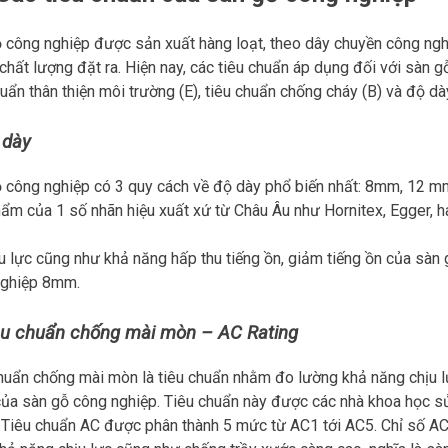
 công nghiệp được sản xuất hàng loạt, theo dây chuyền công nghệ
chất lượng đặt ra. Hiện nay, các tiêu chuẩn áp dụng đối với sàn 
huẩn thân thiện môi trường (E), tiêu chuẩn chống cháy (B) và độ dà
 dày
 công nghiệp có 3 quy cách về độ dày phổ biến nhất: 8mm, 12
ẩm của 1 số nhãn hiệu xuất xứ từ Châu Âu như Hornitex, Egger, h
u lực cũng như khả năng hấp thu tiếng ồn, giảm tiếng ồn của sàn
nghiệp 8mm.
êu chuẩn chống mài mòn – AC Rating
huẩn chống mài mòn là tiêu chuẩn nhằm đo lường khả năng chịu l
ủa sàn gỗ công nghiệp. Tiêu chuẩn này được các nhà khoa học sử
 Tiêu chuẩn AC được phân thành 5 mức từ AC1 tới AC5. Chỉ số AC