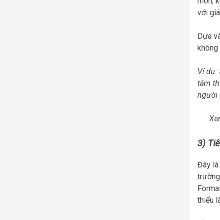
mòn, k
với giá
Dựa và
không 
Ví dụ:
tâm th
người 
Xe
3) Ti
Đây là
trường
Formal
thiểu 