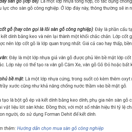
đáy sàn gỗ (lớp đế)
: Là một lớp nhựa tổng hợp, có tác dụng chố
u lực cho sàn gỗ công nghiệp. Ở lớp đáy này, thông thường sẽ in 
cốt gỗ (hay còn gọi là lõi sàn gỗ công nghiệp)
: Đây là phần cấu 
 kết dính bằng keo và nén lại thành một khối chắc chắn. Lớp cốt 
ược nên lớp cốt gỗ là lớp quan trọng nhất. Giá cả cao hay thấp, bề
vân
:
Đây là một lớp nhựa giả vân gỗ được phủ lên bề mặt lớp cốt 
c. Lớp này có thể tạo ra vân gỗ Căm Xe, vân gỗ Gõ Đỏ hoặc bất 
 phủ bề mặt
:
Là một lớp nhựa cứng, trong suốt có kèm thêm oxy
trầy xước cũng như khả năng chống nước thầm vào bề mặt gỗ.
 tạo là bột gỗ ép và kết dính bằng keo dính, phụ gia nên sàn gỗ 
ại vật liệu lót sàn khác. Đồng thời, với một số nhãn hiệu thì tỷ lệ 
on người, do sử dụng Forman Dehit để kết dính.
m thêm:
Hướng dẫn chọn mua sàn gỗ công nghiệp