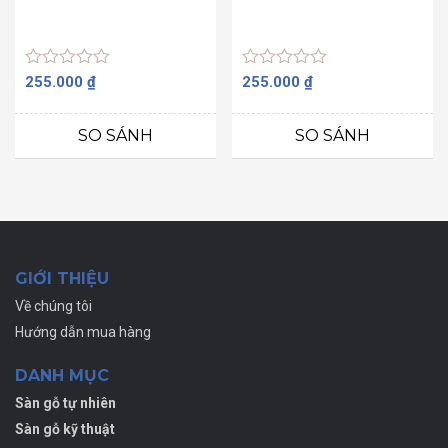
Được
Được
255.000
₫
255.000
₫
xếp
xếp
hạng
hạng
0
0
SO SÁNH
SO SÁNH
5
5
sao
sao
GIỚI THIỆU
Về chúng tôi
Hướng dẫn mua hàng
DANH MỤC
Sàn gỗ tự nhiên
Sàn gỗ kỹ thuật