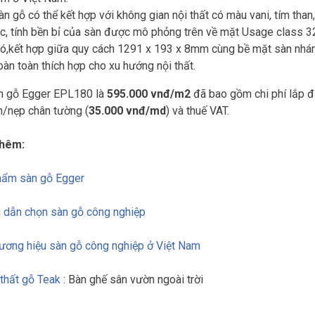
n gỗ có thể kết hợp với không gian nội thất có màu vani, tím th
ực, tính bền bỉ của sàn được mô phỏng trên về mặt Usage class 3
ó,kết hợp giữa quy cách 1291 x 193 x 8mm cùng bề mặt sàn nhám
oàn toàn thích hợp cho xu hướng nội thất.
n gỗ Egger EPL180 là
595.000 vnđ/m2
đã bao gồm chi phí lắp đ
en/nẹp chân tường (
35.000 vnđ/md
) và thuế VAT.
hêm:
hẩm sàn gỗ Egger
dẫn chọn sàn gỗ công nghiệp
ương hiệu sàn gỗ công nghiệp ở Việt Nam
thất gỗ Teak
: Bàn ghế sân vườn ngoài trời