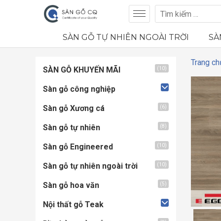
SÀN GỖ TỰ NHIÊN NGOÀI TRỜI
SÀ
Trang ch
SÀN GỖ KHUYẾN MÃI
(10)
Sàn gỗ công nghiệp
Sàn gỗ Xương cá
(6)
Sàn gỗ tự nhiên
(8)
Sàn gỗ Engineered
(10)
Sàn gỗ tự nhiên ngoài trời
(10)
Sàn gỗ hoa văn
(5)
Nội thất gỗ Teak