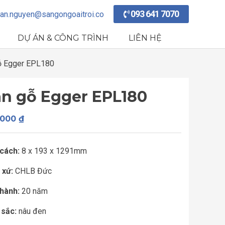
093 641 7070
an.nguyen@sangongoaitroi.co
DỰ ÁN & CÔNG TRÌNH
LIÊN HỆ
ỗ Egger EPL180
àn gỗ Egger EPL180
.000
₫
cách:
8 x 193 x 1291mm
 xứ:
CHLB Đức
hành:
20 năm
sắc:
nâu đen