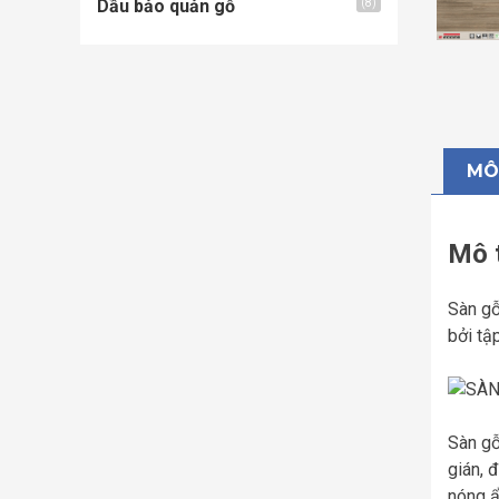
Dầu bảo quản gỗ
(8)
MÔ
Mô 
Sàn gỗ
bởi tậ
Sàn gỗ
gián, 
nóng ẩ