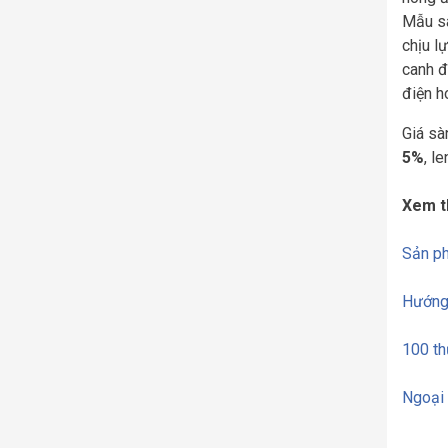
Mẫu sà
chịu l
canh đ
điện h
Giá sà
5%
, l
Xem t
Sản p
Hướng 
100 th
Ngoại 