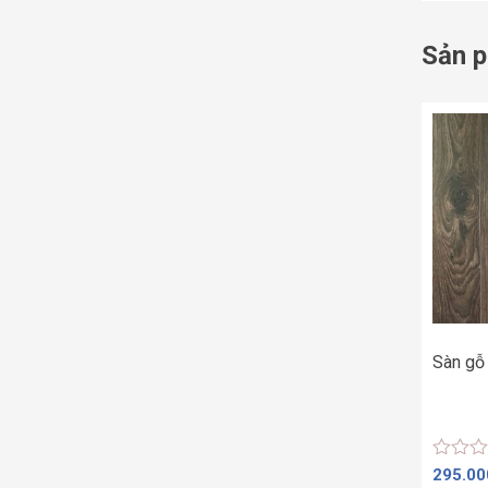
Sản p
Sàn g
Được
295.0