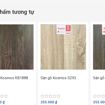
hẩm tương tự
ỗ Kosmos KB1888
Sàn gỗ Kosmos S293
Sàn g
Được
Được
00
₫
255.000
₫
255.0