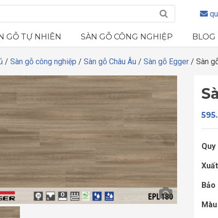
qu
N GỖ TỰ NHIÊN
SÀN GỖ CÔNG NGHIỆP
BLOG
ủ
/
Sàn gỗ công nghiệp
/
Sàn gỗ Châu Âu
/
Sàn gỗ Egger
/ Sàn g
S
595
Quy 
Xuất
Bảo 
Màu 