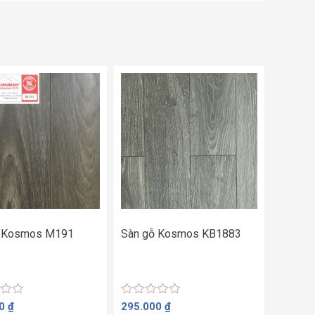
ỗ Kosmos M191
Sàn gỗ Kosmos KB1883
Được
00
₫
295.000
₫