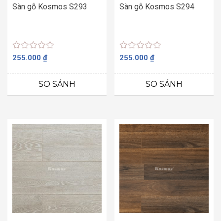
Sàn gỗ Kosmos S293
Sàn gỗ Kosmos S294
Được
Được
255.000
₫
255.000
₫
xếp
xếp
hạng
hạng
0
0
SO SÁNH
SO SÁNH
5
5
sao
sao