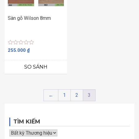
Sàn gỗ Wilson 8mm
Được
255.000
₫
xếp
hạng
0
SO SÁNH
5
sao
←
1
2
3
TÌM KIẾM