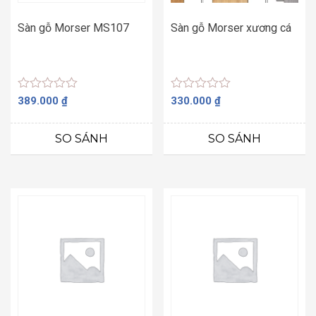
Sàn gỗ Morser MS107
Sàn gỗ Morser xương cá
Được
Được
389.000
₫
330.000
₫
xếp
xếp
hạng
hạng
0
0
SO SÁNH
SO SÁNH
5
5
sao
sao