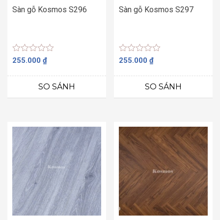
Sàn gỗ Kosmos S296
Sàn gỗ Kosmos S297
Được
Được
255.000
₫
255.000
₫
xếp
xếp
hạng
hạng
0
0
SO SÁNH
SO SÁNH
5
5
sao
sao