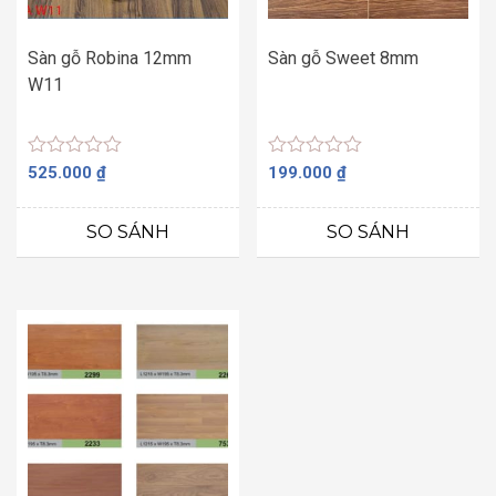
Sàn gỗ Robina 12mm
Sàn gỗ Sweet 8mm
W11
Được
Được
525.000
₫
199.000
₫
xếp
xếp
hạng
hạng
0
0
SO SÁNH
SO SÁNH
5
5
sao
sao