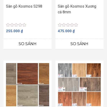
Sàn gỗ Kosmos S298
Sàn gỗ Kosmos Xương
cá 8mm
Được
Được
255.000
₫
475.000
₫
xếp
xếp
hạng
hạng
0
0
SO SÁNH
SO SÁNH
5
5
sao
sao