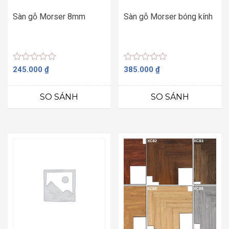
Sàn gỗ Morser 8mm
Sàn gỗ Morser bóng kính
Được
Được
245.000
₫
385.000
₫
xếp
xếp
hạng
hạng
0
0
SO SÁNH
SO SÁNH
5
5
sao
sao