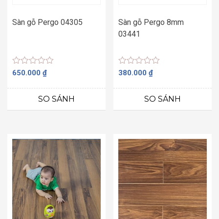
Sàn gỗ Pergo 04305
Sàn gỗ Pergo 8mm
03441
Được
Được
650.000
₫
380.000
₫
xếp
xếp
hạng
hạng
0
0
SO SÁNH
SO SÁNH
5
5
sao
sao