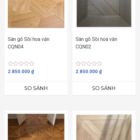
Sàn gỗ Sồi hoa văn
Sàn gỗ Sồi hoa văn
CQN04
CQN02
Được
Được
2.850.000
₫
2.850.000
₫
xếp
xếp
hạng
hạng
0
0
SO SÁNH
SO SÁNH
5
5
sao
sao