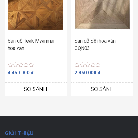
Sàn gỗ Teak Myanmar
Sàn gỗ Sồi hoa văn
hoa văn
CQN03
Được
Được
4.450.000
₫
2.850.000
₫
xếp
xếp
hạng
hạng
0
0
SO SÁNH
SO SÁNH
5
5
sao
sao
GIỚI THIỆU