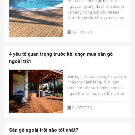
Nhu cầu sử dụng gỗ ngoài trời
ngày càng tăng do vẻ đẹp độc, lạ
và sang trọng hơn các vật liệu
khác. Tuy nhiên, tâm lý e ngại hay
được tư vấn là gỗ tự nhiên không
sử dụng được ngoài trời hay
08/12/2020
không bền khiến không ít người bỏ
qua lựa chọn hấp...
4 yếu tố quan trọng trước khi chọn mua sàn gỗ
ngoài trời
Bạn nghĩ tới cách trang trí, tô điểm
nhấn cho hành lang, lối đi, ban
công hay sân vườn bằng sàn gỗ
ngoài trời. Nhưng bạn đã nghĩ tới
việc lựa chọn sàn gỗ ngoài trời
như nào chưa? Các yếu tố bạn nên
21/07/2020
cân nhắc khi mua sàn gỗ ngoài
trời là gì? ...
Sàn gỗ ngoài trời nào tốt nhất?