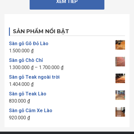
XEM TIẾP
SẢN PHẨM NỔI BẬT
Sàn gỗ Gõ Đỏ Lào
1.500.000
₫
Sàn gỗ Chò Chỉ
Khoảng
1.300.000
₫
–
1.700.000
₫
giá:
Sàn gỗ Teak ngoài trời
từ
1.404.000
₫
1.300.000 ₫
Sàn gỗ Teak Lào
đến
830.000
₫
1.700.000 ₫
Sàn gỗ Căm Xe Lào
920.000
₫