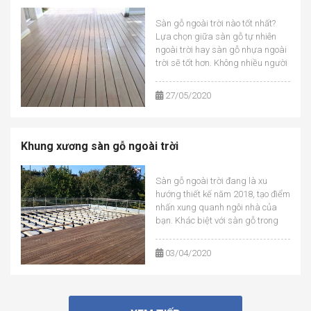
Sàn gỗ ngoài trời nào tốt nhất?
Lựa chọn giữa sàn gỗ tự nhiên
ngoài trời hay sàn gỗ nhựa ngoài
trời sẽ tốt hơn. Không nhiều người
có thể dám khẳng định được sàn
gỗ ngoài trời nào tốt nhất. Cùng
27/05/2020
chúng tôi, sàn gỗ ngoài trời CQ
tìm hiểu xem l...
Khung xương sàn gỗ ngoài trời
Sàn gỗ ngoài trời đang là xu
hướng thiết kế năm 2018, tạo điểm
nhấn xung quanh ngôi nhà của
bạn. Khác biệt với sàn gỗ trong
nhà, cách lắp đặt sàn gỗ ngoài
trời phải lắp đặt trên hệ khung
03/04/2020
xương. Tại sao phải lắp đặt trên
khung xương và khung...