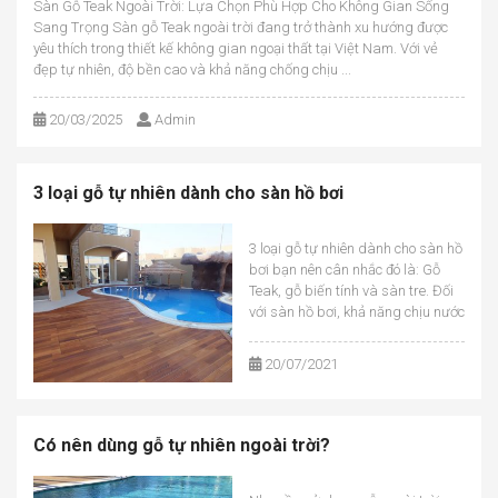
Sàn Gỗ Teak Ngoài Trời: Lựa Chọn Phù Hợp Cho Không Gian Sống
Sang Trọng Sàn gỗ Teak ngoài trời đang trở thành xu hướng được
yêu thích trong thiết kế không gian ngoại thất tại Việt Nam. Với vẻ
đẹp tự nhiên, độ bền cao và khả năng chống chịu ...
20/03/2025
Admin
3 loại gỗ tự nhiên dành cho sàn hồ bơi
3 loại gỗ tự nhiên dành cho sàn hồ
bơi bạn nên cân nhắc đó là: Gỗ
Teak, gỗ biến tính và sàn tre. Đối
với sàn hồ bơi, khả năng chịu nước
và khả năng chống trơn trượt là
hai yếu tố quan trọng nhất để đưa
20/07/2021
ra quyết định lựa chọn. Trước đây,
[&h...
Có nên dùng gỗ tự nhiên ngoài trời?