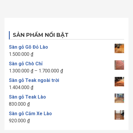
SẢN PHẨM NỔI BẬT
Sàn gỗ Gõ Đỏ Lào
1.500.000
₫
Sàn gỗ Chò Chỉ
Khoảng
1.300.000
₫
–
1.700.000
₫
giá:
Sàn gỗ Teak ngoài trời
từ
1.404.000
₫
1.300.000 ₫
Sàn gỗ Teak Lào
đến
830.000
₫
1.700.000 ₫
Sàn gỗ Căm Xe Lào
920.000
₫