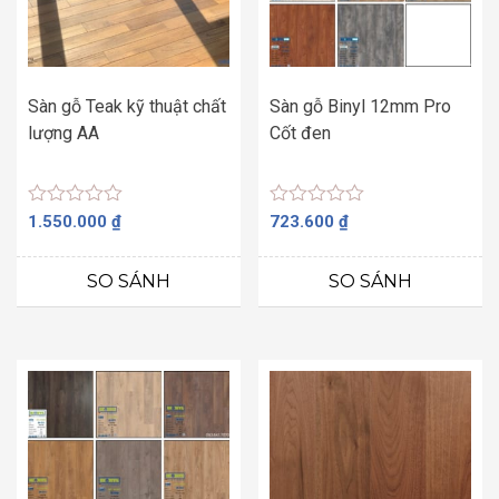
Sàn gỗ Teak kỹ thuật chất
Sàn gỗ Binyl 12mm Pro
lượng AA
Cốt đen
Được
Được
1.550.000
₫
723.600
₫
xếp
xếp
hạng
hạng
0
0
SO SÁNH
SO SÁNH
5
5
sao
sao