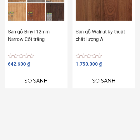
Sàn gỗ Binyl 12mm
Sàn gỗ Walnut kỹ thuật
Narrow Cốt trắng
chất lượng A
Được
Được
642.600
₫
1.750.000
₫
xếp
xếp
hạng
hạng
0
0
SO SÁNH
SO SÁNH
5
5
sao
sao