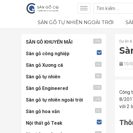
SÀN GỖ TỰ NHIÊN NGOÀI TRỜI
SÀ
SÀN GỖ KHUYẾN MÃI
Dự án & 
(10)
Sà
Sàn gỗ công nghiệp
10/0
Sàn gỗ Xương cá
(6)
Sàn gỗ tự nhiên
(8)
Sàn gỗ Engineered
(10)
Công t
8/2017
Sàn gỗ tự nhiên ngoài trời
(10)
với 2 
Sàn gỗ hoa văn
(5)
Thôn
Nội thất gỗ Teak