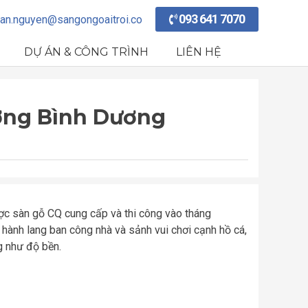
093 641 7070
an.nguyen@sangongoaitroi.co
DỰ ÁN & CÔNG TRÌNH
LIÊN HỆ
ương Bình Dương
ợc sàn gỗ CQ cung cấp và thi công vào tháng
 hành lang ban công nhà và sảnh vui chơi cạnh hồ cá,
g như độ bền.