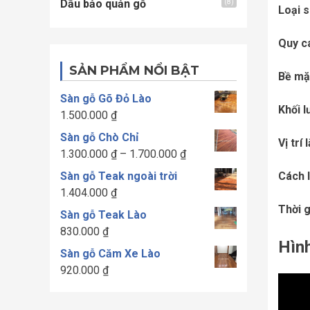
Dầu bảo quản gỗ
(8)
Loại 
Quy c
SẢN PHẨM NỔI BẬT
Bề mặ
Sàn gỗ Gõ Đỏ Lào
Khối 
1.500.000
₫
Sàn gỗ Chò Chỉ
Vị trí 
Khoảng
1.300.000
₫
–
1.700.000
₫
giá:
Cách 
Sàn gỗ Teak ngoài trời
từ
1.404.000
₫
1.300.000 ₫
Thời g
Sàn gỗ Teak Lào
đến
830.000
₫
1.700.000 ₫
Hình
Sàn gỗ Căm Xe Lào
920.000
₫