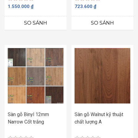
Được
Được
1.550.000
₫
723.600
₫
xếp
xếp
hạng
hạng
0
0
SO SÁNH
SO SÁNH
5
5
sao
sao
Sàn gỗ Binyl 12mm
Sàn gỗ Walnut kỹ thuật
Narrow Cốt trắng
chất lượng A