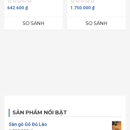
Được
Được
642.600
₫
1.750.000
₫
xếp
xếp
hạng
hạng
0
0
SO SÁNH
SO SÁNH
5
5
sao
sao
SẢN PHẨM NỔI BẬT
Sàn gỗ Gõ Đỏ Lào