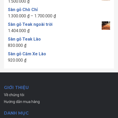
1.500.000
₫
Sàn gỗ Chò Chỉ
Khoảng
1.300.000
₫
–
1.700.000
₫
giá:
Sàn gỗ Teak ngoài trời
từ
1.404.000
₫
1.300.000 ₫
Sàn gỗ Teak Lào
đến
830.000
₫
1.700.000 ₫
Sàn gỗ Căm Xe Lào
920.000
₫
GIỚI THIỆU
Về chúng tôi
Hướng dẫn mua hàng
DANH MỤC