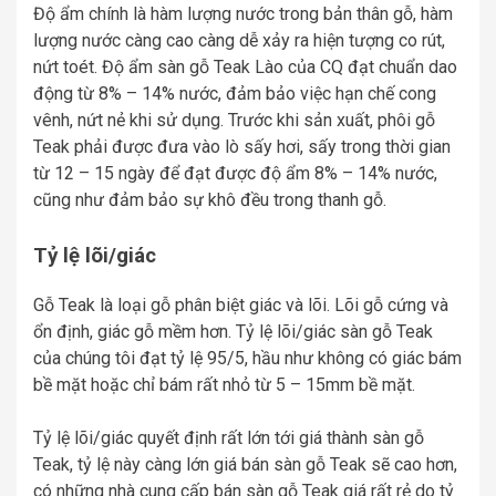
Độ ẩm chính là hàm lượng nước trong bản thân gỗ, hàm
lượng nước càng cao càng dễ xảy ra hiện tượng co rút,
nứt toét. Độ ẩm sàn gỗ Teak Lào của CQ đạt chuẩn dao
động từ 8% – 14% nước, đảm bảo việc hạn chế cong
vênh, nứt nẻ khi sử dụng. Trước khi sản xuất, phôi gỗ
Teak phải được đưa vào lò sấy hơi, sấy trong thời gian
từ 12 – 15 ngày để đạt được độ ẩm 8% – 14% nước,
cũng như đảm bảo sự khô đều trong thanh gỗ.
Tỷ lệ lõi/giác
Gỗ Teak là loại gỗ phân biệt giác và lõi. Lõi gỗ cứng và
ổn định, giác gỗ mềm hơn. Tỷ lệ lõi/giác sàn gỗ Teak
của chúng tôi đạt tỷ lệ 95/5, hầu như không có giác bám
bề mặt hoặc chỉ bám rất nhỏ từ 5 – 15mm bề mặt.
Tỷ lệ lõi/giác quyết định rất lớn tới giá thành sàn gỗ
Teak, tỷ lệ này càng lớn giá bán sàn gỗ Teak sẽ cao hơn,
có những nhà cung cấp bán sàn gỗ Teak giá rất rẻ do tỷ