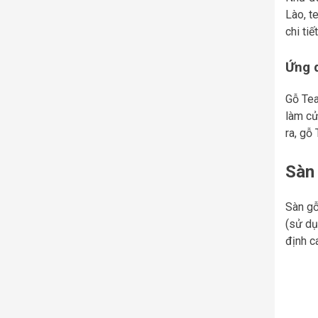
Lào, t
chi ti
Ứng 
Gỗ Tea
làm cử
ra, gỗ
Sàn
Sàn gỗ
(sử dụ
định c