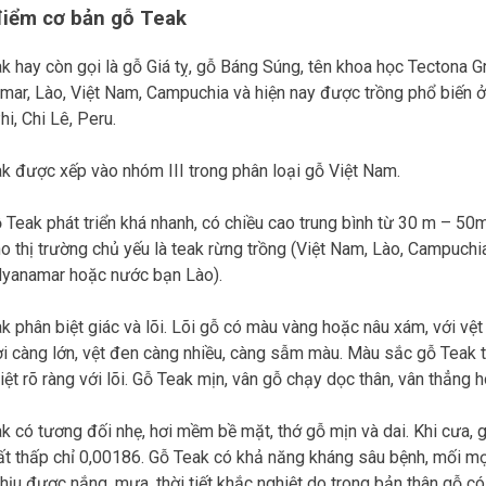
điểm cơ bản gỗ Teak
k hay còn gọi là gỗ Giá tỵ, gỗ Báng Súng, tên khoa học Tectona
ar, Lào, Việt Nam, Campuchia và hiện nay được trồng phổ biến
i, Chi Lê, Peru.
k được xếp vào nhóm III trong phân loại gỗ Việt Nam.
 Teak phát triển khá nhanh, có chiều cao trung bình từ 30 m – 50
o thị trường chủ yếu là teak rừng trồng (Việt Nam, Lào, Campuchia
yanamar hoặc nước bạn Lào).
k phân biệt giác và lõi. Lõi gỗ có màu vàng hoặc nâu xám, với vệt
ời càng lớn, vệt đen càng nhiều, càng sẫm màu. Màu sắc gỗ Teak th
iệt rõ ràng với lõi. Gỗ Teak mịn, vân gỗ chạy dọc thân, vân thẳng 
k có tương đối nhẹ, hơi mềm bề mặt, thớ gỗ mịn và dai. Khi cưa, gỗ
ất thấp chỉ 0,00186. Gỗ Teak có khả năng kháng sâu bệnh, mối mọt
hịu được nắng, mưa, thời tiết khắc nghiệt do trong bản thân gỗ c