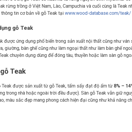
eak rừng trồng ở Việt Nam, Lào, Campuchia và cuối cùng là Teak
ết thông tin cơ bản về gỗ Teak tại
www.wood-database.com/teak/
dụng gỗ Teak
k được ứng dụng phổ biến trong sản xuất nội thất cũng như ván 
a, giường, bàn ghế cũng như làm ngoại thất như làm bàn ghế ngoài t
 Teak chuyên dụng dùng để đóng tàu, thuyền hoặc làm sàn gỗ ngoài
 gỗ Teak
 Teak được sản xuất từ gỗ Teak, tẩm sấy đạt độ ẩm từ
8% – 1
ng trong nhà hoặc ngoài trời đều được). Sàn gỗ Teak vẫn giữ ng
ao, màu sắc đẹp mang phong cách hiện đại cũng như khả năng ch