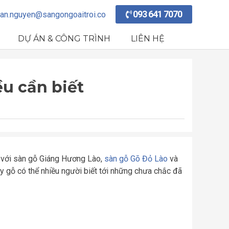
093 641 7070
an.nguyen@sangongoaitroi.co
DỰ ÁN & CÔNG TRÌNH
LIÊN HỆ
u cần biết
g với sàn gỗ Giáng Hương Lào,
sàn gỗ Gõ Đỏ Lào
và
 gỗ có thể nhiều người biết tới những chưa chắc đã