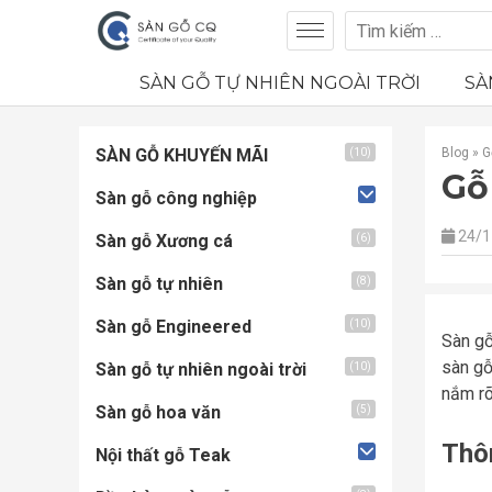
SÀN GỖ TỰ NHIÊN NGOÀI TRỜI
SÀ
SÀN GỖ KHUYẾN MÃI
Blog
»
G
(10)
Gỗ
Sàn gỗ công nghiệp
24/1
Sàn gỗ Xương cá
(6)
Sàn gỗ tự nhiên
(8)
Sàn gỗ Engineered
(10)
Sàn gỗ
sàn gỗ
Sàn gỗ tự nhiên ngoài trời
(10)
nắm rõ
Sàn gỗ hoa văn
(5)
Thôn
Nội thất gỗ Teak