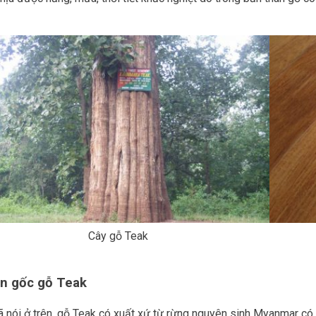
Cây gỗ Teak
n gốc gỗ Teak
 nói ở trên, gỗ Teak có xuất xứ từ rừng nguyên sinh Myanmar có c