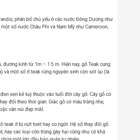
 Grandis, phân bổ chủ yếu ở các nước Đông Dương như
 ở một số nước Châu Phi và Nam Mỹ như Cameroon,
m, đường kính từ 1m – 1.5 m. Hiện nay, gỗ Teak cung
) và một số ít teak rừng nguyên sinh còn sót lại (là
 đen xen kẽ tuỳ thuộc vào tuổi đời cây gỗ. Cây gỗ có
ay đổi theo thời gian. Giác gỗ có màu trắng nhẹ,
hoặc vân núi đẹp mắt.
 teak ít bị nứt toét hay co ngót. Hệ số thay đổi gỗ
, hay các loại côn trùng gây hại cũng như có khả
ó chứa một lớp dầu bảo quản tự nhiên.