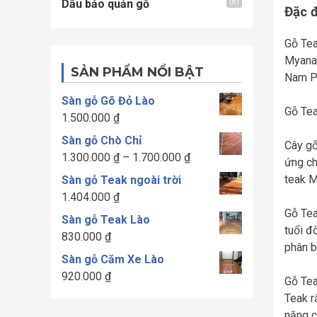
Dầu bảo quản gỗ
(8)
Đặc 
Gỗ Tea
Myanam
SẢN PHẨM NỔI BẬT
Nam Ph
Sàn gỗ Gõ Đỏ Lào
Gỗ Tea
1.500.000
₫
Sàn gỗ Chò Chỉ
Cây gỗ
Khoảng
1.300.000
₫
–
1.700.000
₫
ứng ch
giá:
teak M
Sàn gỗ Teak ngoài trời
từ
1.404.000
₫
1.300.000 ₫
Gỗ Tea
Sàn gỗ Teak Lào
đến
tuổi đ
830.000
₫
1.700.000 ₫
phân b
Sàn gỗ Căm Xe Lào
920.000
₫
Gỗ Tea
Teak r
năng c