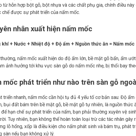
o từ hỗn hợp bột gỗ, bột nhựa và các chất phụ gia, chính điều nà
c chế được sự phát triển của nấm mốc.
yên nhân xuất hiện nấm mốc
 khí + Nước + Nhiệt độ + Độ ẩm + Nguồn thức ăn = Nấm mốc
thường, nấm mốc xuất hiện do độ ẩm lớn, bề mặt gỗ bẩn, ẩm ướ
àm ảnh hưởng tới khu vực sàn gỗ do nấm mốc nhẹ, bị thổi bay theo
mốc phát triển như nào trên sàn gỗ ngoài
t triển nhanh, nấm mốc cần hội tụ đủ 4 yếu tố cơ bản sau: Độ ẩm
n, bụi đất bám trên bề mặt gỗ, bề mặt gỗ tự nhiên, là nguồn thức
 để hạn chế sự phát triển của nấm, bạn phải thường xuyên vệ si
trời. Tuy nhiên, bạn không thể hoàn toàn loại trừ các tác nhân gâ
ng lỗ hổng, xốp là điều kiện cho nấm phát sinh và bám trụ, phát tr
 sàn nếu bạn không xử lý.