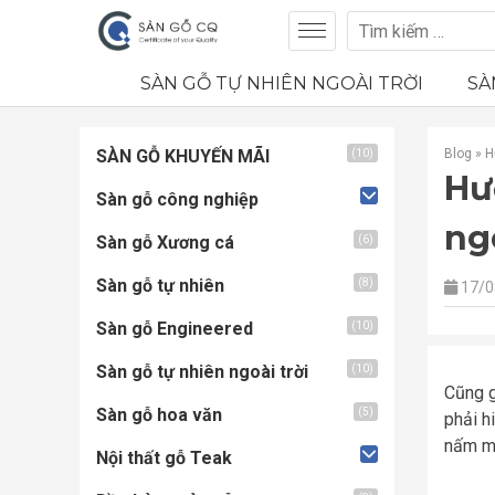
SÀN GỖ TỰ NHIÊN NGOÀI TRỜI
SÀ
SÀN GỖ KHUYẾN MÃI
Blog
»
H
(10)
Hư
Sàn gỗ công nghiệp
ng
Sàn gỗ Xương cá
(6)
Sàn gỗ tự nhiên
(8)
17/0
Sàn gỗ Engineered
(10)
Sàn gỗ tự nhiên ngoài trời
(10)
Cũng g
Sàn gỗ hoa văn
(5)
phải h
nấm mố
Nội thất gỗ Teak