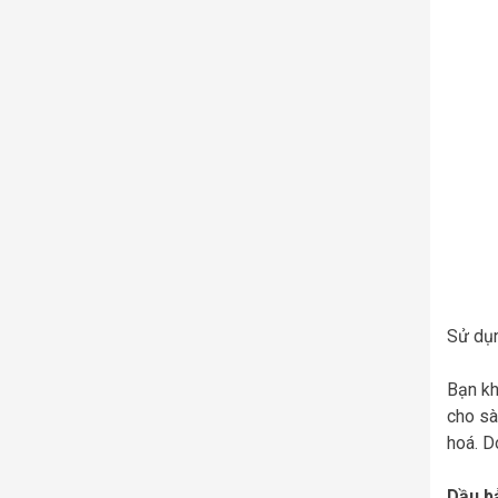
Sử dụn
Bạn kh
cho sà
hoá. D
Dầu bả