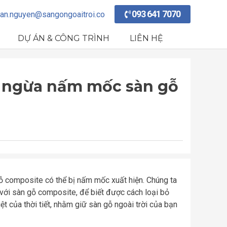
093 641 7070
an.nguyen@sangongoaitroi.co
DỰ ÁN & CÔNG TRÌNH
LIÊN HỆ
 ngừa nấm mốc sàn gỗ
gỗ composite có thể bị nấm mốc xuất hiện. Chúng ta
 với sàn gỗ composite, để biết được cách loại bỏ
t của thời tiết, nhằm giữ sàn gỗ ngoài trời của bạn