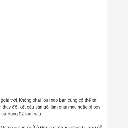
goài trời. Không phải loại nào bạn cũng có thể xài
m thay đổi kết cấu sàn gỗ, làm phai màu hoặc bị oxy
 sử dụng 02 loại sau:
u Osmo – sản xuất ở Đức nhằm khôi phục lại màu gỗ