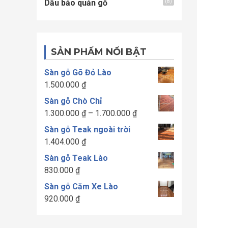
Dầu bảo quản gỗ
(8)
SẢN PHẨM NỔI BẬT
Sàn gỗ Gõ Đỏ Lào
1.500.000
₫
Sàn gỗ Chò Chỉ
Khoảng
1.300.000
₫
–
1.700.000
₫
giá:
Sàn gỗ Teak ngoài trời
từ
1.404.000
₫
1.300.000 ₫
Sàn gỗ Teak Lào
đến
830.000
₫
1.700.000 ₫
Sàn gỗ Căm Xe Lào
920.000
₫