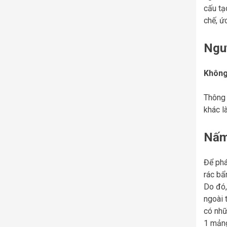
cấu tạ
chế, ứ
Ngu
Không
Thông 
khác l
Nấm 
Để phá
rác bẩ
Do đó,
ngoài 
có nhữ
1 mảng