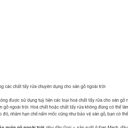
g các chất tẩy rửa chuyên dụng cho sàn gỗ ngoài trời
ông được sử dụng tuỳ tiện các loại hoá chất tẩy rửa cho sàn gỗ n
n gỗ ngoài trời. Hoá chất hoặc chất tẩy rửa không đúng có thể là
o đó, nhằm hạn chế nấm mốc cũng như bảo vệ sàn gỗ, bạn có thể
o quản gỗ ngoài trời:
như dầu Gori – sản xuất ở Đan Mach, dầ