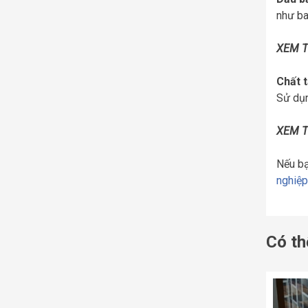
như ba
XEM 
Chất 
Sử dụn
XEM 
Nếu bạ
nghiệp
Có th