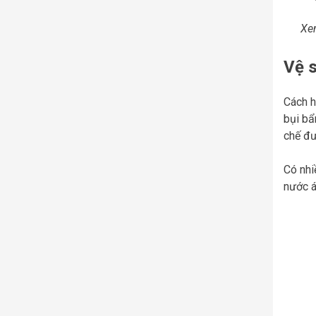
Xe
Vệ 
Cách h
bụi bẩ
chế đư
Có nhi
nước á