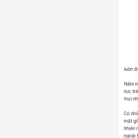
luôn đ
Nấm mố
nơi, t
mọi nh
Có nhi
mặt gỗ
nhiên 
ngoài 