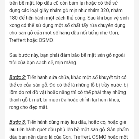
trên bề mặt, lớp dầu cũ còn bám lại hoặc có thể sử
dụng các loại giấy nhám gỗ mịn như nhám 320, nhám
180 để tiến hành một cách thủ công. Sau khi bạn vệ sinh
xong có thể sử dụng một số chất tẩy rửa chuyên dụng
cho sàn gỗ của một số hãng dầu nổi tiếng như Gori,
Treffert hoặc OSMO.
Sau bước này, bạn phải đảm bảo bề mặt sàn gỗ ngoài
trời của bạn sạch sẽ, mịn màng.
Bước 2
:
Tiến hành sửa chữa, khắc một số khuyết tật có
thể có của sàn gỗ. Đó có thể là những lỗ bị trầy xước, bị
lõm do rơi đồ vật hoặc nặng thì có thể phải thay những
thanh gỗ bị nứt, bị mục rữa hoặc chỉnh lại hèm khoá,
rong cho đẹp mắt.
Bước 3:
Tiến hành dùng máy lau dầu, hoặc cọ, hoặc giẻ
lau tiến hành quét dầu phủ lên bề mặt sàn gỗ. Sản phẩm
dầu bạn nên dùng là của Gori, Treffert, OSMO hoặc một