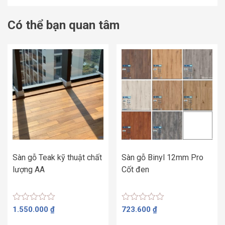
Có thể bạn quan tâm
Sàn gỗ Teak kỹ thuật chất
Sàn gỗ Binyl 12mm Pro
lượng AA
Cốt đen
Được
Được
1.550.000
₫
723.600
₫
xếp
xếp
hạng
hạng