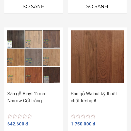
0
0
SO SÁNH
SO SÁNH
5
5
sao
sao
Sàn gỗ Binyl 12mm
Sàn gỗ Walnut kỹ thuật
Narrow Cốt trắng
chất lượng A
Được
Được
642.600
₫
1.750.000
₫
xếp
xếp