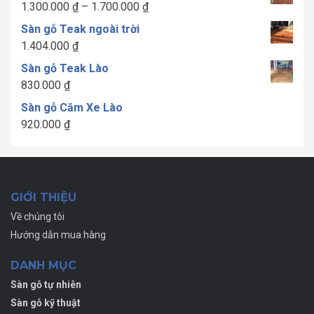
Khoảng
1.300.000
₫
–
1.700.000
₫
giá:
Sàn gỗ Teak ngoài trời
từ
1.404.000
₫
1.300.000 ₫
Sàn gỗ Teak Lào
đến
830.000
₫
1.700.000 ₫
Sàn gỗ Căm Xe Lào
920.000
₫
GIỚI THIỆU
Về chúng tôi
Hướng dẫn mua hàng
DANH MỤC
Sàn gỗ tự nhiên
Sàn gỗ kỹ thuật