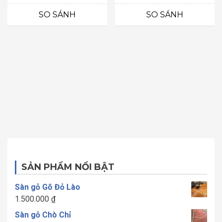
hạng
hạng
0
0
SO SÁNH
SO SÁNH
5
5
sao
sao
SẢN PHẨM NỔI BẬT
Sàn gỗ Gõ Đỏ Lào
1.500.000
₫
Sàn gỗ Chò Chỉ