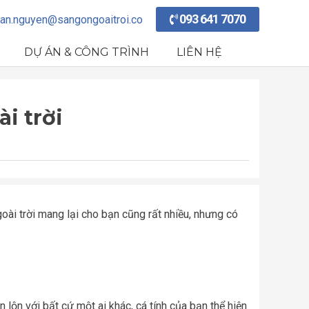
093 641 7070
an.nguyen@sangongoaitroi.co
DỰ ÁN & CÔNG TRÌNH
LIÊN HỆ
i trời
goài trời mang lại cho bạn cũng rất nhiều, nhưng có
 lộn với bất cứ một ai khác, cá tính của bạn thể hiện