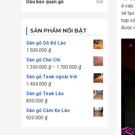
Dầu bảo quản gỗ
(8)
ở việc
sẽ tạo
hợp vớ
được c
SẢN PHẨM NỔI BẬT
Sàn gỗ Gõ Đỏ Lào
1.500.000
₫
Sàn gỗ Chò Chỉ
Khoảng
1.300.000
₫
–
1.700.000
₫
giá:
Sàn gỗ Teak ngoài trời
từ
1.404.000
₫
1.300.000 ₫
Sàn gỗ Teak Lào
đến
830.000
₫
1.700.000 ₫
Sàn gỗ Căm Xe Lào
920.000
₫