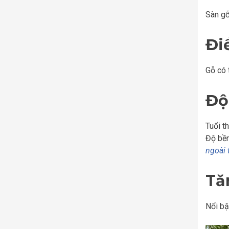
Sàn gỗ
Đi
Gỗ có 
Độ
Tuổi t
Độ bền
ngoài 
Tă
Nổi bậ