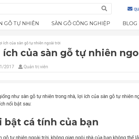
qu
N GỖ TỰ NHIÊN
SÀN GỖ CÔNG NGHIỆP
BLOG
ợi ích của sàn gỗ tự nhiên ngoài trời
i ích của sàn gỗ tự nhiên ngoà
1/2017
Quản trị viên
iống như sàn gỗ tự nhiên trong nhà, lợi ích của sàn gỗ tự nhiên n
ích nổi bật sau:
i bật cá tính của bạn
n gỗ tự nhiên ngoài trời, không gian ngôi nhà của bạn không thể lẫn