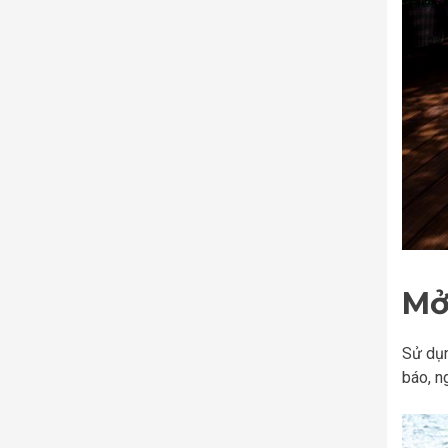
Mở
Sử dụn
báo, n