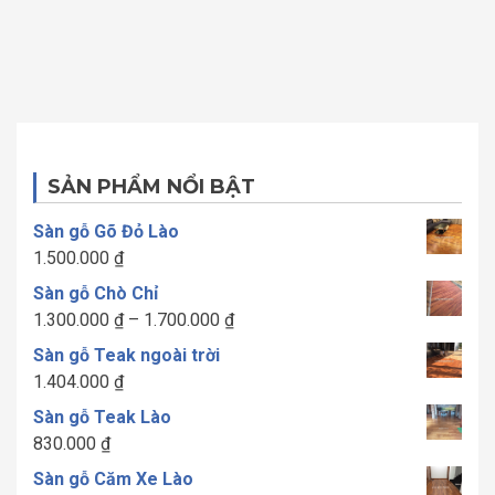
SẢN PHẨM NỔI BẬT
Sàn gỗ Gõ Đỏ Lào
1.500.000
₫
Sàn gỗ Chò Chỉ
Khoảng
1.300.000
₫
–
1.700.000
₫
giá:
Sàn gỗ Teak ngoài trời
từ
1.404.000
₫
1.300.000 ₫
Sàn gỗ Teak Lào
đến
830.000
₫
1.700.000 ₫
Sàn gỗ Căm Xe Lào