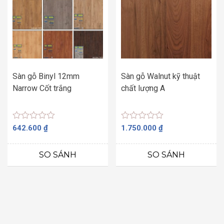
Sàn gỗ Binyl 12mm
Sàn gỗ Walnut kỹ thuật
Narrow Cốt trắng
chất lượng A
Được
Được
642.600
₫
1.750.000
₫
xếp
xếp
hạng
hạng
0
0
SO SÁNH
SO SÁNH
5
5
sao
sao