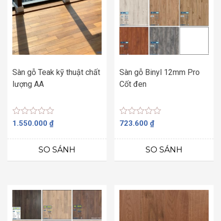
Sàn gỗ Teak kỹ thuật chất
Sàn gỗ Binyl 12mm Pro
lượng AA
Cốt đen
Được
Được
1.550.000
₫
723.600
₫
xếp
xếp
hạng
hạng
0
0
SO SÁNH
SO SÁNH
5
5
sao
sao