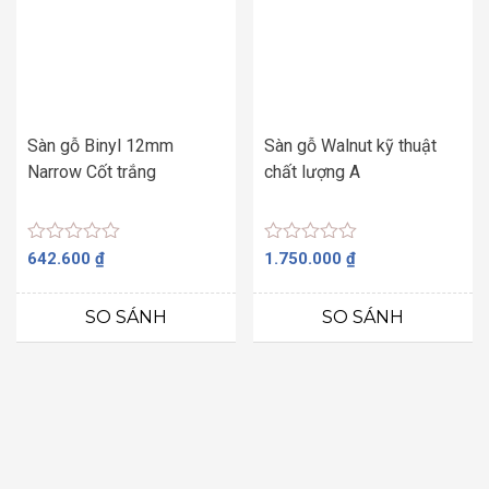
Sàn gỗ Binyl 12mm
Sàn gỗ Walnut kỹ thuật
Narrow Cốt trắng
chất lượng A
Được
Được
642.600
₫
1.750.000
₫
xếp
xếp
hạng
hạng
0
0
SO SÁNH
SO SÁNH
5
5
sao
sao