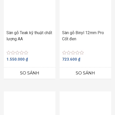
Sàn gỗ Teak kỹ thuật chất
Sàn gỗ Binyl 12mm Pro
lượng AA
Cốt đen
Được
Được
1.550.000
₫
723.600
₫
xếp
xếp
hạng
hạng
0
0
SO SÁNH
SO SÁNH
5
5
sao
sao