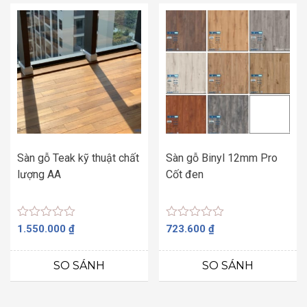
Sàn gỗ Teak kỹ thuật chất
Sàn gỗ Binyl 12mm Pro
lượng AA
Cốt đen
Được
Được
1.550.000
₫
723.600
₫
xếp
xếp
hạng
hạng
0
0
SO SÁNH
SO SÁNH
5
5
sao
sao