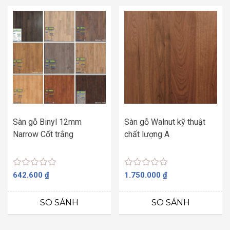
Sàn gỗ Binyl 12mm
Sàn gỗ Walnut kỹ thuật
Narrow Cốt trắng
chất lượng A
Được
Được
642.600
₫
1.750.000
₫
xếp
xếp
hạng
hạng
0
0
SO SÁNH
SO SÁNH
5
5
sao
sao