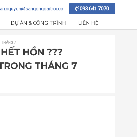
093 641 7070
an.nguyen@sangongoaitroi.co
DỰ ÁN & CÔNG TRÌNH
LIÊN HỆ
G THÁNG 7
 HẾT HỒN ???
 TRONG THÁNG 7