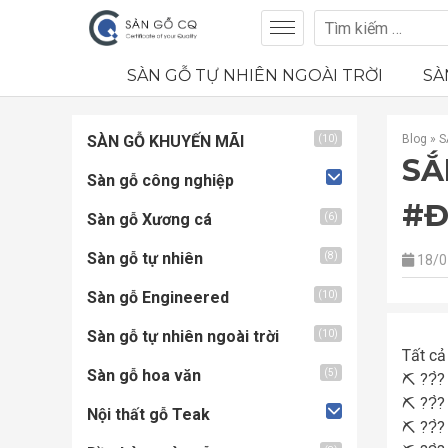
SÀN GỖ TỰ NHIÊN NGOÀI TRỜI
SÀ
SÀN GỖ KHUYẾN MÃI
Blog
»
S
(10)
SẮ
Sàn gỗ công nghiệp
#Đ
Sàn gỗ Xương cá
(6)
Sàn gỗ tự nhiên
(8)
18/0
Sàn gỗ Engineered
(10)
Sàn gỗ tự nhiên ngoài trời
(10)
Tất cả
Sàn gỗ hoa văn
(5)
⛏
??̀? 
⛏
??̀? 
Nội thất gỗ Teak
⛏
??̀? 