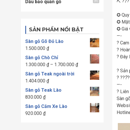
⛏
??̀? 
Dầu bảo quản gỗ
(8)
✪ Quy 
✪ Mặt
✪ Giá 
SẢN PHẨM NỔI BẬT
—-
Sàn gỗ Gõ Đỏ Lào
?
Cam k
1.500.000
₫
?
Hoàn 
?
Đây l
Sàn gỗ Chò Chỉ
Khoảng
1.300.000
₫
–
1.700.000
₫
?
Sản p
giá:
Sàn gỗ Teak ngoài trời
?
???̛̀
từ
1.404.000
₫
—-
1.300.000 ₫
Sàn gỗ Teak Lào
?
Liên 
đến
830.000
₫
Sàn gỗ
1.700.000 ₫
Websi
Sàn gỗ Căm Xe Lào
Hotlin
920.000
₫