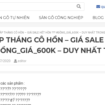
qu
N GỖ TỰ NHIÊN
SÀN GỖ CÔNG NGHIỆP
BLOG
ẮP THÁNG CÔ HỒN – GIÁ SALE HẾT HỒN ??? #ĐỒNG_GIÁ_600K – DUY NHẤT TRON
P THÁNG CÔ HỒN – GIÁ SALE
ỒNG_GIÁ_600K – DUY NHẤT
7/2020
editor
 các sản phẩm :
??̂̃ ??̂̀? ??̃ ????̣̂?
??̂̃ ???́?? ??̛?̛?? ??̃ ????̣̂?
??̂̃ ??̃ đ?̉ ??̃ ????̣̂?