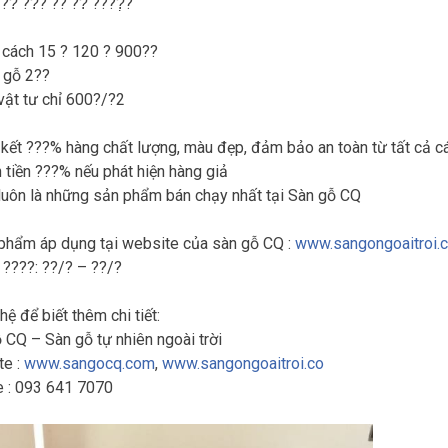
??̂̃ ??̆? ?? ??̃ ????̣̂?
cách 15 ? 120 ? 900??
 gỗ 2??
vật tư chỉ 600?/?2
ết ???% hàng chất lượng, màu đẹp, đảm bảo an toàn từ tất cả cá
tiền ???% nếu phát hiện hàng giả
uôn là những sản phẩm bán chạy nhất tại Sàn gỗ CQ
hẩm áp dụng tại website của sàn gỗ CQ :
www.sangongoaitroi.
? ????: ??/? – ??/?
hệ để biết thêm chi tiết:
 CQ – Sàn gỗ tự nhiên ngoài trời
te :
www.sangocq.com
,
www.sangongoaitroi.co
e : 093 641 7070