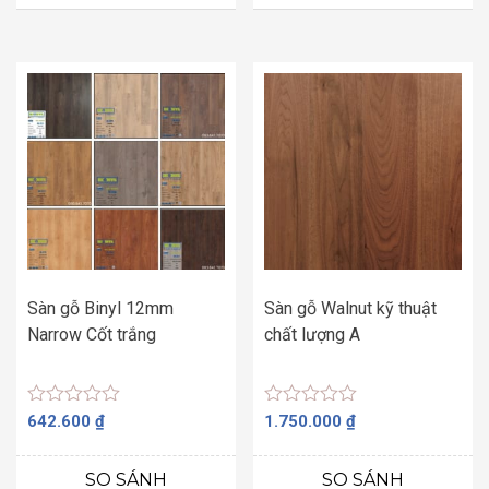
sao
sao
Sàn gỗ Binyl 12mm
Sàn gỗ Walnut kỹ thuật
Narrow Cốt trắng
chất lượng A
Được
Được
642.600
₫
1.750.000
₫
xếp
xếp
hạng
hạng
0
0
SO SÁNH
SO SÁNH
5
5