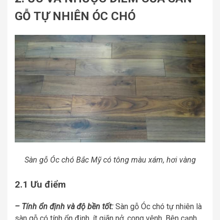
GỖ TỰ NHIÊN ÓC CHÓ
Sàn gỗ Óc chó Bắc Mỹ có tông màu xám, hơi vàng
2.1 Ưu điểm
– Tính ổn định và độ bền tốt:
Sàn gỗ Óc chó tự nhiên là
sàn gỗ có tính ổn định, ít giãn nở, cong vênh. Bên cạnh