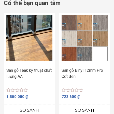
Có thể bạn quan tâm
Sàn gỗ Teak kỹ thuật chất
Sàn gỗ Binyl 12mm Pro
lượng AA
Cốt đen
Được
Được
1.550.000
₫
723.600
₫
xếp
xếp
hạng
hạng
0
0
SO SÁNH
SO SÁNH
5
5