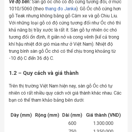
Về độ bền:
Sàn gỗ óc chó có độ cứng tương đối, ở mức
1010/5060 (theo
thang đo Janka
). Gỗ Óc chỗ cứng hơn
gỗ Teak nhưng không bằng gỗ Căm xe và gỗ Chiu Liu.
Với những loại gỗ có độ cứng tương đối như Óc chó thì
khả năng bị trầy xước là rất ít. Sàn gỗ tự nhiên óc chó
tương đối ổn định, ít giãn nở và cong vênh (kể cả trong
khí hậu nhiệt đới gió mùa như ở Việt Nam). Nhiệt độ
trung bình sàn gỗ Óc chó có thể chịu trong khoảng từ
-10 độ C đến 36 độ C.
1.2 – Quy cách và giá thành
Trên thị trường Việt Nam hiện nay, sàn gỗ Óc chó tự
nhiên có rất nhiều quy cách với giá thành khác nhau. Các
bạn có thể tham khảo bảng bên dưới:
Dày (mm)
Rộng (mm)
Dài (mm)
Giá thành (VND)
600
1.300.000
750
1.350.000