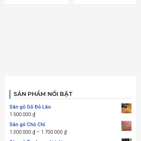
sao
sao
SẢN PHẨM NỔI BẬT
Sàn gỗ Gõ Đỏ Lào
1.500.000
₫
Sàn gỗ Chò Chỉ
Khoảng
1.300.000
₫
–
1.700.000
₫
giá: