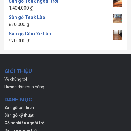
Sàn gỗ Teak ngoài trời
từ
1.404.000
₫
1.300.000 ₫
Sàn gỗ Teak Lào
đến
830.000
₫
1.700.000 ₫
Sàn gỗ Căm Xe Lào
920.000
₫
GIỚI THIỆU
Về chúng tôi
Hướng dẫn mua hàng
DANH MỤC
Sàn gỗ tự nhiên
Sàn gỗ kỹ thuật
Gỗ tự nhiên ngoài trời
Sàn tre ngoài trời