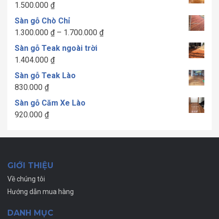
1.500.000
₫
Sàn gỗ Chò Chỉ
Khoảng
1.300.000
₫
–
1.700.000
₫
giá:
Sàn gỗ Teak ngoài trời
từ
1.404.000
₫
1.300.000 ₫
Sàn gỗ Teak Lào
đến
830.000
₫
1.700.000 ₫
Sàn gỗ Căm Xe Lào
920.000
₫
GIỚI THIỆU
Về chúng tôi
Hướng dẫn mua hàng
DANH MỤC