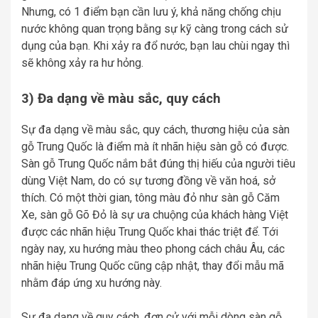
Nhưng, có 1 điểm bạn cần lưu ý, khả năng chống chịu
nước không quan trọng bằng sự kỹ càng trong cách sử
dụng của bạn. Khi xảy ra đổ nước, bạn lau chùi ngay thì
sẽ không xảy ra hư hỏng.
3) Đa dạng về màu sắc, quy cách
Sự đa dạng về màu sắc, quy cách, thương hiệu của sàn
gỗ Trung Quốc là điểm mà ít nhãn hiệu sàn gỗ có được.
Sàn gỗ Trung Quốc nắm bắt đúng thị hiếu của người tiêu
dùng Việt Nam, do có sự tương đồng về văn hoá, sở
thích. Có một thời gian, tông màu đỏ như sàn gỗ Căm
Xe, sàn gỗ Gõ Đỏ là sự ưa chuộng của khách hàng Việt
được các nhãn hiệu Trung Quốc khai thác triệt để. Tới
ngày nay, xu hướng màu theo phong cách châu Âu, các
nhãn hiệu Trung Quốc cũng cập nhật, thay đổi mẫu mã
nhằm đáp ứng xu hướng này.
Sự đa dạng về quy cách, đơn cử với mỗi dòng sàn gỗ