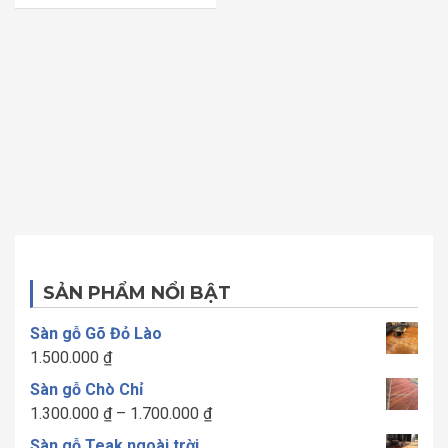
sao
SẢN PHẨM NỔI BẬT
Sàn gỗ Gõ Đỏ Lào
1.500.000
₫
Sàn gỗ Chò Chỉ
Khoảng
1.300.000
₫
–
1.700.000
₫
giá:
Sàn gỗ Teak ngoài trời