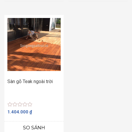
sao
sao
Sàn gỗ Teak ngoài trời
Được
1.404.000
₫
xếp
hạng
0
SO SÁNH
5