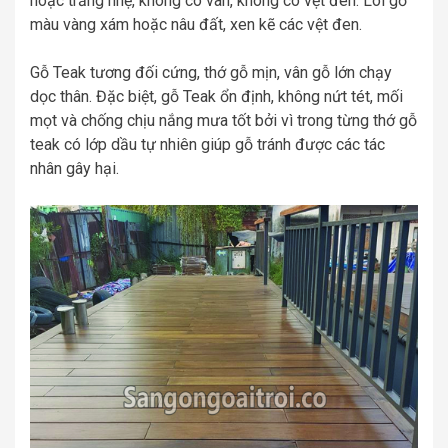
hoặc trắng nhẹ, không có vân, không có vệt đen. Lõi gỗ
màu vàng xám hoặc nâu đất, xen kẽ các vệt đen.
Gỗ Teak tương đối cứng, thớ gỗ mịn, vân gỗ lớn chạy
dọc thân. Đặc biệt, gỗ Teak ổn định, không nứt tét, mối
mọt và chống chịu nắng mưa tốt bởi vì trong từng thớ gỗ
teak có lớp dầu tự nhiên giúp gỗ tránh được các tác
nhân gây hại.