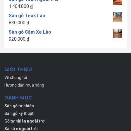
từ
1.404.000
₫
1.300.000 ₫
Sàn gỗ Teak Lào
đến
830.000
₫
1.700.000 ₫
Sàn gỗ Căm Xe Lào
920.000
₫
GIỚI THIỆU
Về chúng tôi
Hướng dẫn mua hàng
DANH MỤC
Sàn gỗ tự nhiên
Sàn gỗ kỹ thuật
Gỗ tự nhiên ngoài trời
Sàn tre ngoài trời