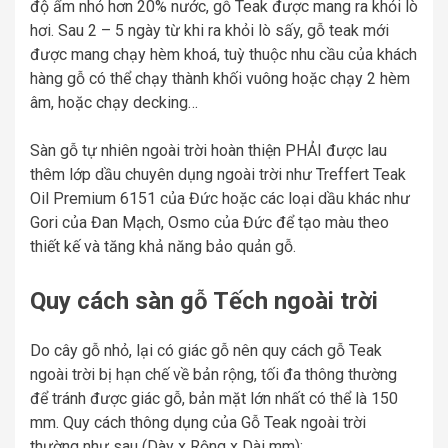
độ ẩm nhỏ hơn 20% nước, gỗ Teak được mang ra khỏi lò
hơi. Sau 2 – 5 ngày từ khi ra khỏi lò sấy, gỗ teak mới
được mang chạy hèm khoá, tuỳ thuộc nhu cầu của khách
hàng gỗ có thể chạy thành khối vuông hoặc chạy 2 hèm
âm, hoặc chạy decking…
Sàn gỗ tự nhiên ngoài trời hoàn thiện PHẢI được lau
thêm lớp dầu chuyên dụng ngoài trời như Treffert Teak
Oil Premium 6151 của Đức hoặc các loại dầu khác như
Gori của Đan Mạch, Osmo của Đức để tạo màu theo
thiết kế và tăng khả năng bảo quản gỗ.
Quy cách sàn gỗ Tếch ngoài trời
Do cây gỗ nhỏ, lại có giác gỗ nên quy cách gỗ Teak
ngoài trời bị hạn chế về bản rộng, tối đa thông thường
để tránh được giác gỗ, bản mặt lớn nhất có thể là 150
mm. Quy cách thông dụng của Gỗ Teak ngoài trời
thường như sau (Dày x Rộng x Dài mm):