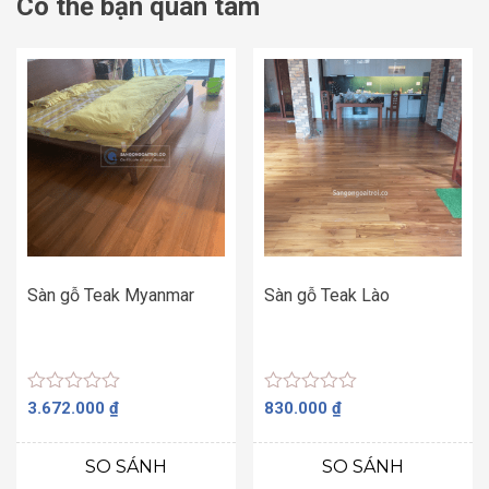
Có thể bạn quan tâm
Sàn gỗ Teak Myanmar
Sàn gỗ Teak Lào
Được
Được
3.672.000
₫
830.000
₫
xếp
xếp
hạng
hạng
0
0
SO SÁNH
SO SÁNH
5
5