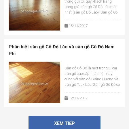
trọng gửi tới quý khách hàng
bảng giá sàn gỗ Gõ Đỏ Lào mới
nhất (sàn gỗ Đỏ Lào). Sàn gỗ Gõ
Đỏ Lào là một trong 3 loại sàn gỗ
tự nhiên ổn định nhất cùng với sàn
15/11/2017
gỗ Teak Lào và sàn gỗ Giáng
Hương Lào. Ghi […]...
Phân biệt sàn gỗ Gõ Đỏ Lào và sàn gỗ Gõ Đỏ Nam
Phi
Sàn gỗ Gõ Đỏ là một trong 3 loại
sàn gỗ cao cấp nhất hiện nay
cùng với sàn gỗ Giáng Hương và
sàn gỗ Teak Lào. Sàn gỗ Gõ Đỏ có
độ ổn định cao, hạn chế việc cong
mo, giãn nở cùng với vân gỗ lớn,
12/11/2017
sắc nét và đẹp mắt, càng dùng
[…]...
XEM TIẾP