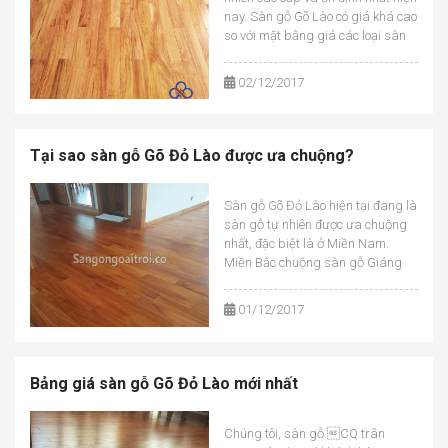
nay. Sàn gỗ Gõ Lào có giá khá cao
so với mặt bằng giá các loại sàn
gỗ tự nhiên khác. So với cùng quy
cách, giá sàn gỗ Đỏ Lào cao gấp
02/12/2017
1.5 – 2 lần so […]...
Tại sao sàn gỗ Gõ Đỏ Lào được ưa chuộng?
Sàn gỗ Gõ Đỏ Lào hiện tại đang là
sàn gỗ tự nhiên được ưa chuộng
nhất, đặc biệt là ở Miền Nam.
Miền Bắc chuộng sàn gỗ Giáng
Hương Lào và sàn gỗ Đỏ Lào, còn
miền Nam thì chỉ ưa chuộng sàn
01/12/2017
gỗ Gõ Đỏ Lào. Bạn có biết vì sao
mà sàn […]...
Bảng giá sàn gỗ Gõ Đỏ Lào mới nhất
Chúng tôi, sàn gỗ CQ trân