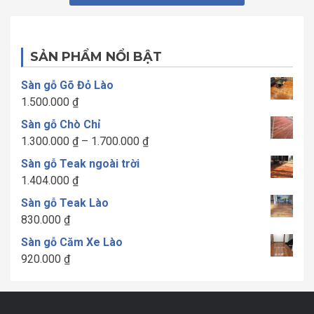
SẢN PHẨM NỔI BẬT
Sàn gỗ Gõ Đỏ Lào
1.500.000
₫
Sàn gỗ Chò Chỉ
Khoảng
1.300.000
₫
–
1.700.000
₫
giá:
Sàn gỗ Teak ngoài trời
từ
1.404.000
₫
1.300.000 ₫
Sàn gỗ Teak Lào
đến
830.000
₫
1.700.000 ₫
Sàn gỗ Căm Xe Lào
920.000
₫