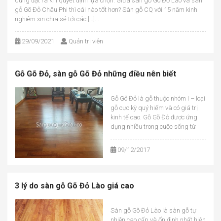
dùng đặt ra khi quyết định lựa chọn. Giữa sàn gỗ Gõ Đỏ Lào và sàn
gỗ Gõ Đỏ Châu Phi thì cái nào tốt hơn? Sàn gỗ CQ với 15 năm kinh
nghiêm xin chia sẻ tới các […]...
29/09/2021
Quản trị viên
Gỗ Gõ Đỏ, sàn gỗ Gõ Đỏ những điều nên biết
Gỗ Gõ Đỏ là gỗ thuộc nhóm I – loại
gỗ cực kỳ quý hiếm và có giá trị
kinh tế cao. Gỗ Gõ Đỏ được ứng
dụng nhiều trong cuộc sống từ
các hạng mục nội thất: giường, tủ,
sập, tượng cho tới sàn gỗ lát
09/12/2017
trong nhà. Tất cả sản phẩm sản
xuất [&he...
3 lý do sàn gỗ Gõ Đỏ Lào giá cao
Sàn gỗ Gõ Đỏ Lào là sàn gỗ tự
nhiên cao cấp và ổn định nhất hiện