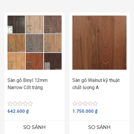
Sàn gỗ Binyl 12mm
Sàn gỗ Walnut kỹ thuật
Narrow Cốt trắng
chất lượng A
Được
Được
642.600
₫
1.750.000
₫
xếp
xếp
hạng
hạng
0
0
SO SÁNH
SO SÁNH
5
5