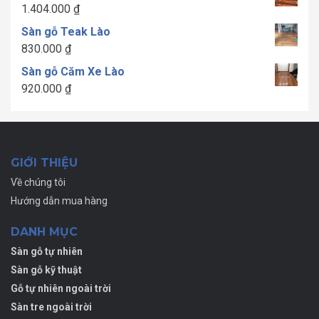
từ
1.404.000
₫
1.300.000 ₫
Sàn gỗ Teak Lào
đến
830.000
₫
1.700.000 ₫
Sàn gỗ Căm Xe Lào
920.000
₫
GIỚI THIỆU
Về chúng tôi
Hướng dẫn mua hàng
DANH MỤC
Sàn gỗ tự nhiên
Sàn gỗ kỹ thuật
Gỗ tự nhiên ngoài trời
Sàn tre ngoài trời