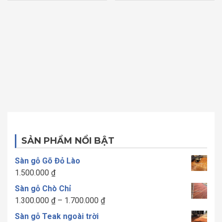
sao
sao
SẢN PHẨM NỔI BẬT
Sàn gỗ Gõ Đỏ Lào
1.500.000
₫
Sàn gỗ Chò Chỉ
Khoảng
1.300.000
₫
–
1.700.000
₫
giá:
Sàn gỗ Teak ngoài trời