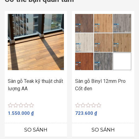
Sàn gỗ Teak kỹ thuật chất
Sàn gỗ Binyl 12mm Pro
lượng AA
Cốt đen
Được
Được
1.550.000
₫
723.600
₫
xếp
xếp
hạng
hạng
0
0
SO SÁNH
SO SÁNH
5
5
sao
sao