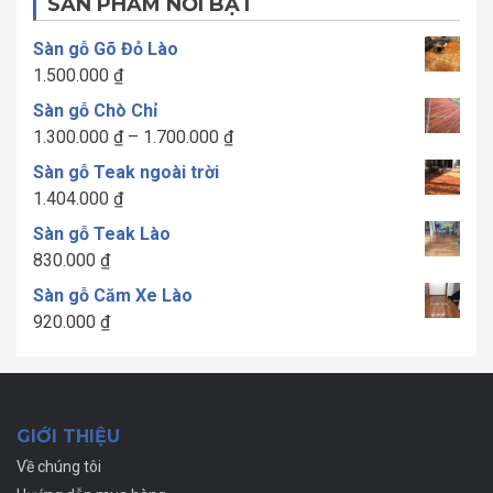
SẢN PHẨM NỔI BẬT
Sàn gỗ Gõ Đỏ Lào
1.500.000
₫
Sàn gỗ Chò Chỉ
Khoảng
1.300.000
₫
–
1.700.000
₫
giá:
Sàn gỗ Teak ngoài trời
từ
1.404.000
₫
1.300.000 ₫
Sàn gỗ Teak Lào
đến
830.000
₫
1.700.000 ₫
Sàn gỗ Căm Xe Lào
920.000
₫
GIỚI THIỆU
Về chúng tôi