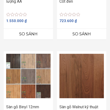
lượng AA
Cốt đen
Được
Được
1.550.000
₫
723.600
₫
xếp
xếp
hạng
hạng
0
0
SO SÁNH
SO SÁNH
5
5
sao
sao
Sàn gỗ Binyl 12mm
Sàn gỗ Walnut kỹ thuật