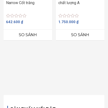
Narrow Cốt trắng
chất lượng A
Được
Được
642.600
₫
1.750.000
₫
xếp
xếp
hạng
hạng
0
0
SO SÁNH
SO SÁNH
5
5
sao
sao