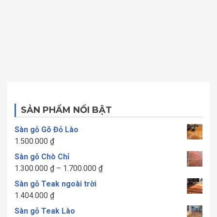
SẢN PHẨM NỔI BẬT
Sàn gỗ Gõ Đỏ Lào
1.500.000
₫
Sàn gỗ Chò Chỉ
Khoảng
1.300.000
₫
–
1.700.000
₫
giá:
Sàn gỗ Teak ngoài trời
từ
1.404.000
₫
1.300.000 ₫
Sàn gỗ Teak Lào
đến