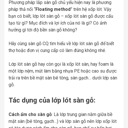
Phương pháp lắp sàn gỗ chủ yếu hiện nay là phương
pháp thả nổi “
Floating method
” trên hệ xốp lót. Vậy
bạn có biết, lớp lót sàn gỗ – xốp lót sàn gỗ được cấu
tạo từ gì? Mục đích và lợi ích của nó là gì? Có ảnh
hưởng gì tới độ bền sàn gỗ không?
Hãy cùng sàn gỗ CQ tìm hiểu về lớp lót sàn gỗ để biết
thợ hoặc đơn vị cung cấp có làm đúng không nhé.
Lớp lót sàn gỗ hay còn gọi là xốp lót sàn, hay foam là
một lớp nệm, mút làm bằng nhựa PE hoặc cao su được
trải ra trên bề mặt sàn bê tông, sàn gạch… dưới lớp sàn
gỗ.
Tác dụng của lớp lót sàn gỗ:
Cách ẩm cho sàn gỗ
: Là lớp trung gian nằm giữa bề
mặt sàn (bê tông, gạch…) và lớp sàn gỗ nên lớp xốp lót