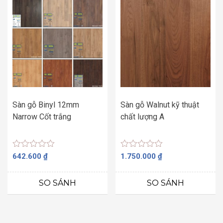
Sàn gỗ Binyl 12mm
Sàn gỗ Walnut kỹ thuật
Narrow Cốt trắng
chất lượng A
Được
Được
642.600
₫
1.750.000
₫
xếp
xếp
hạng
hạng
0
0
SO SÁNH
SO SÁNH
5
5
sao
sao