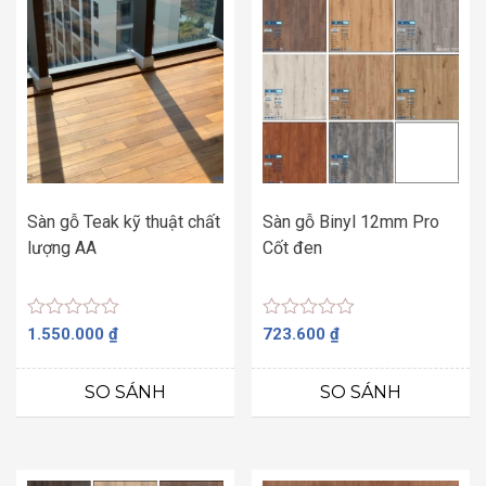
Sàn gỗ Teak kỹ thuật chất
Sàn gỗ Binyl 12mm Pro
lượng AA
Cốt đen
Được
Được
1.550.000
₫
723.600
₫
xếp
xếp
hạng
hạng
0
0
SO SÁNH
SO SÁNH
5
5
sao
sao