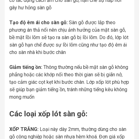
có tác dụng cách ẩm cho sàn gỗ, hạn chế sự hấp hơi
gây hư hỏng sàn gỗ
Tạo độ êm ái cho sàn gỗ:
Sàn gỗ được lắp theo
phương án thả nổi nên chịu ảnh hưởng của mặt sàn gỗ,
bề mặt lồi lõm sẽ tạo ra sàn gỗ bị lồi lõm. Do đó, lớp lót
sàn gỗ hạn chế được sự lồi lõm cũng như tạo độ êm ái
cho sàn nhà khi bước chân
Giảm tiếng ồn:
Thông thường nếu bề mặt sàn gỗ không
phẳng hoặc các khớp nối theo thời gian sẽ bị giãn nở,
tạo cảm giác cọt kẹt khi bước chân. Lớp xốp lót phù hợp
sẽ giúp bạn giảm tiếng ồn, tránh những tiếng kêu không
mong muốn
Các loại xốp lót sàn gỗ:
XỐP TRẮNG:
Loại này dày 2mm, thường dùng cho sàn
gỗ công nghiệp hoặc sàn nhựa hèm khoá. Đơn giá xốp