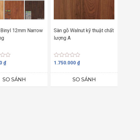
 Binyl 12mm Narrow
Sàn gỗ Walnut kỹ thuật chất
ng
lượng A
Được
00
₫
1.750.000
₫
xếp
hạng
0
SO SÁNH
SO SÁNH
5
sao