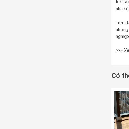
tạo ra
nhà củ
Trên đ
những 
nghiệp
>>> X
Có th