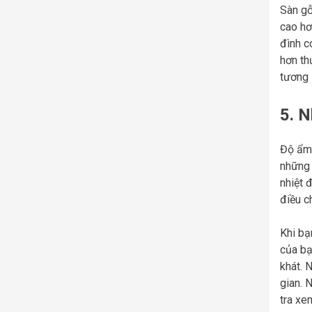
Sàn gỗ
cao hơ
đình c
hơn th
tương 
5. N
Độ ẩm 
những 
nhiệt 
điều c
Khi bạ
của bạ
khát. 
gian. 
tra xe