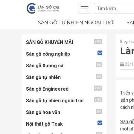
SÀN GỖ TỰ NHIÊN NGOÀI TRỜI
SÀ
SÀN GỖ KHUYẾN MÃI
Blog
»
L
(10)
Là
Sàn gỗ công nghiệp
03/1
Sàn gỗ Xương cá
(6)
Sàn gỗ tự nhiên
(8)
Sàn gỗ Engineered
(10)
Triển 
sản ph
Sàn gỗ tự nhiên ngoài trời
(10)
cách n
Sàn gỗ hoa văn
(5)
Sàn g
Nội thất gỗ Teak
một p