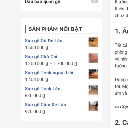
Dầu bảo quản gỗ
(8)
thường
thiện 
chưa đ
SẢN PHẨM NỔI BẬT
1. 
Sàn gỗ Gõ Đỏ Lào
Tất cả
1.500.000
₫
phòng 
Sàn gỗ Chò Chỉ
và nhì
Khoảng
1.300.000
₫
–
1.700.000
₫
tường,
giá:
Sàn gỗ Teak ngoài trời
từ
Đừng n
1.404.000
₫
1.300.000 ₫
tới. M
Sàn gỗ Teak Lào
đến
ấm và 
830.000
₫
1.700.000 ₫
Sàn gỗ Căm Xe Lào
>>>Xe
920.000
₫
2. C