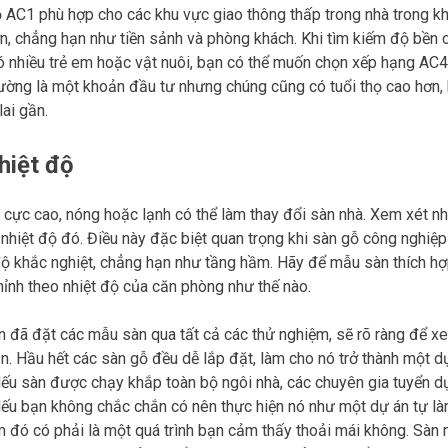
 AC1 phù hợp cho các khu vực giao thông thấp trong nhà trong khi
n, chẳng hạn như tiền sảnh và phòng khách. Khi tìm kiếm độ bền c
ó nhiều trẻ em hoặc vật nuôi, bạn có thể muốn chọn xếp hạng A
ường là một khoản đầu tư nhưng chúng cũng có tuổi thọ cao hơn, k
lai gần.
hiệt độ
cực cao, nóng hoặc lạnh có thể làm thay đổi sàn nhà. Xem xét n
nhiệt độ đó. Điều này đặc biệt quan trọng khi sàn gỗ công nghiệ
độ khắc nghiệt, chẳng hạn như tầng hầm. Hãy để mẫu sàn thích hợp
hỉnh theo nhiệt độ của căn phòng như thế nào.
n đã đặt các mẫu sàn qua tất cả các thử nghiệm, sẽ rõ ràng để x
n. Hầu hết các sàn gỗ đều dễ lắp đặt, làm cho nó trở thành một dự
Nếu sàn được chạy khắp toàn bộ ngôi nhà, các chuyên gia tuyển d
Nếu bạn không chắc chắn có nên thực hiện nó như một dự án tự l
m đó có phải là một quá trình bạn cảm thấy thoải mái không. Sàn