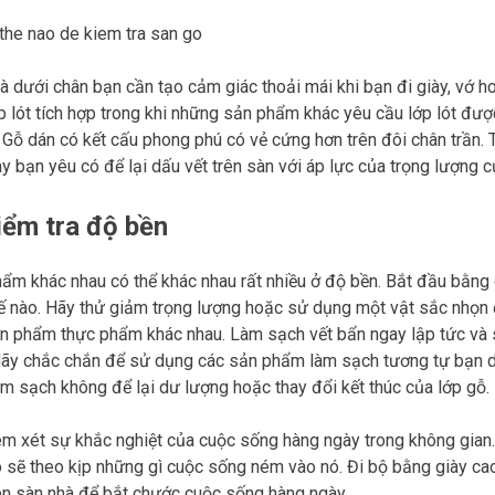
à dưới chân bạn cần tạo cảm giác thoải mái khi bạn đi giày, vớ 
p lót tích hợp trong khi những sản phẩm khác yêu cầu lớp lót đư
 Gỗ dán có kết cấu phong phú có vẻ cứng hơn trên đôi chân trần. 
ày bạn yêu có để lại dấu vết trên sàn với áp lực của trọng lượng 
iểm tra độ bền
ẩm khác nhau có thể khác nhau rất nhiều ở độ bền. Bắt đầu bằng
ế nào. Hãy thử giảm trọng lượng hoặc sử dụng một vật sắc nhọn 
n phẩm thực phẩm khác nhau. Làm sạch vết bẩn ngay lập tức và sa
Hãy chắc chắn để sử dụng các sản phẩm làm sạch tương tự bạn d
làm sạch không để lại dư lượng hoặc thay đổi kết thúc của lớp gỗ.
m xét sự khắc nghiệt của cuộc sống hàng ngày trong không gian.
 sẽ theo kịp những gì cuộc sống ném vào nó. Đi bộ bằng giày cao
ên sàn nhà để bắt chước cuộc sống hàng ngày.