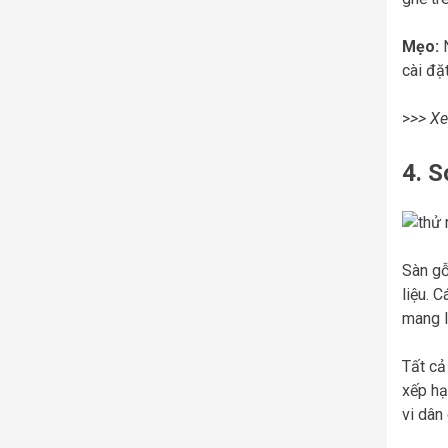
Mẹo:
N
cài đặt
>
>> X
4. 
Sàn gỗ
liệu. 
mang l
Tất cả
xếp hạ
vi dân