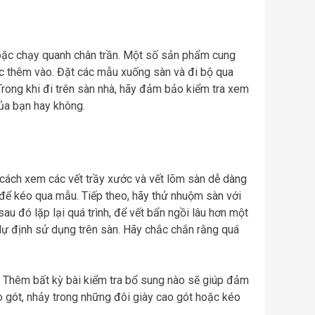
hoặc chạy quanh chân trần. Một số sản phẩm cung
ợc thêm vào. Đặt các mẫu xuống sàn và đi bộ qua
Trong khi đi trên sàn nhà, hãy đảm bảo kiểm tra xem
của bạn hay không.
 cách xem các vết trầy xước và vết lõm sàn dễ dàng
để kéo qua mẫu. Tiếp theo, hãy thử nhuộm sàn với
u đó lặp lại quá trình, để vết bẩn ngồi lâu hơn một
ự định sử dụng trên sàn. Hãy chắc chắn rằng quá
 Thêm bất kỳ bài kiểm tra bổ sung nào sẽ giúp đảm
 gót, nhảy trong những đôi giày cao gót hoặc kéo