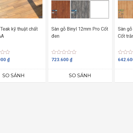
Teak kỹ thuật chất
Sàn gỗ Binyl 12mm Pro Cốt
Sàn gỗ
AA
đen
Cốt trắ
Được
Được
000
₫
723.600
₫
642.6
xếp
xếp
hạng
hạng
0
0
SO SÁNH
SO SÁNH
5
5
sao
sao