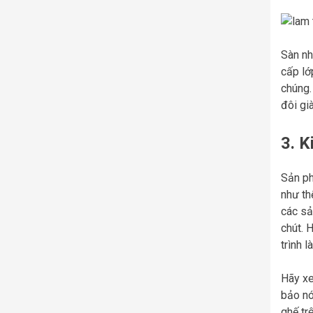
Sàn nh
cấp lớ
chúng.
đôi gi
3. K
Sản ph
như th
các sả
chút. 
trình 
Hãy xe
bảo nó
ghế tr