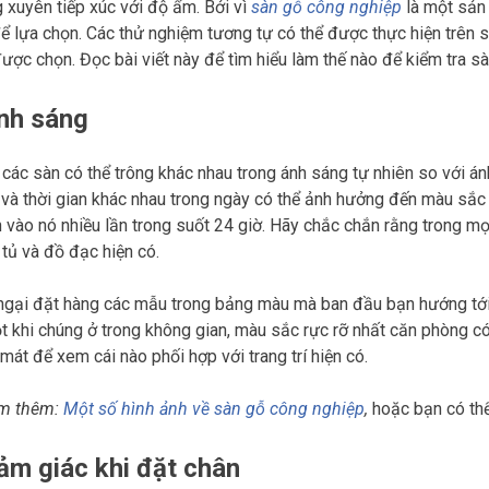
 xuyên tiếp xúc với độ ẩm. Bởi vì
sàn gỗ công nghiệp
là một sản 
để lựa chọn. Các thử nghiệm tương tự có thể được thực hiện trên 
ược chọn. Đọc bài viết này để tìm hiểu làm thế nào để kiểm tra s
Ánh sáng
 các sàn có thể trông khác nhau trong ánh sáng tự nhiên so với án
và thời gian khác nhau trong ngày có thể ảnh hưởng đến màu sắc
n vào nó nhiều lần trong suốt 24 giờ. Hãy chắc chắn rằng trong mọ
 tủ và đồ đạc hiện có.
gại đặt hàng các mẫu trong bảng màu mà ban đầu bạn hướng tớ
ột khi chúng ở trong không gian, màu sắc rực rỡ nhất căn phòng c
mát để xem cái nào phối hợp với trang trí hiện có.
m thêm:
Một số hình ảnh về sàn gỗ công nghiệp
,
hoặc bạn có th
ảm giác khi đặt chân