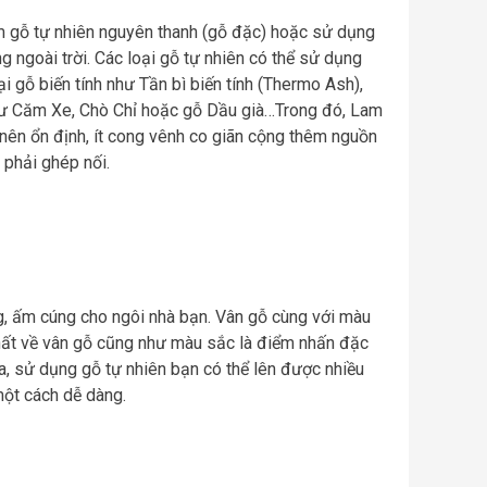
ấm gỗ tự nhiên nguyên thanh (gỗ đặc) hoặc sử dụng
 ngoài trời. Các loại gỗ tự nhiên có thể sử dụng
oại gỗ biến tính như Tần bì biến tính (Thermo Ash),
hư Căm Xe, Chò Chỉ hoặc gỗ Dầu già…Trong đó, Lam
 nên ổn định, ít cong vênh co giãn cộng thêm nguồn
 phải ghép nối.
g, ấm cúng cho ngôi nhà bạn. Vân gỗ cùng với màu
hất về vân gỗ cũng như màu sắc là điểm nhấn đặc
ra, sử dụng gỗ tự nhiên bạn có thể lên được nhiều
ột cách dễ dàng.