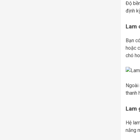
Độ bền
định k
Lam c
Bạn có
hoặc c
chó ho
Ngoài 
thanh 
Lam 
Hệ lam
nắng m