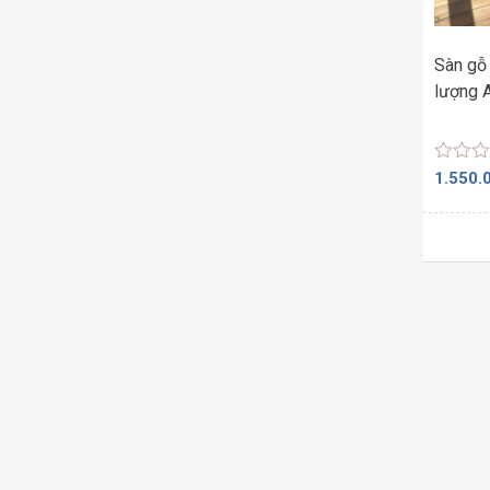
Sàn gỗ 
lượng 
Được
1.550.
xếp
hạng
0
5
sao