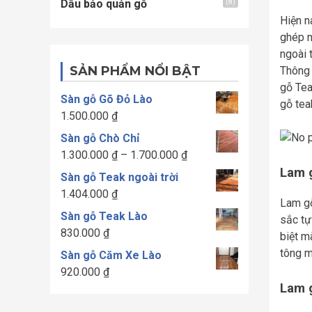
Dầu bảo quản gỗ
(8)
Hiện n
ghép n
ngoài 
SẢN PHẨM NỔI BẬT
Thông 
gỗ Tea
Sàn gỗ Gõ Đỏ Lào
gỗ tea
1.500.000
₫
Sàn gỗ Chò Chỉ
Khoảng
1.300.000
₫
–
1.700.000
₫
giá:
Lam g
Sàn gỗ Teak ngoài trời
từ
1.404.000
₫
Lam gỗ
1.300.000 ₫
Sàn gỗ Teak Lào
sắc tự
đến
830.000
₫
biệt m
1.700.000 ₫
tông m
Sàn gỗ Căm Xe Lào
920.000
₫
Lam g