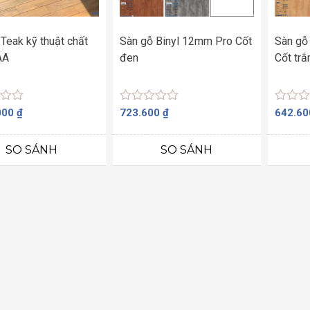
Teak kỹ thuật chất
Sàn gỗ Binyl 12mm Pro Cốt
Sàn gỗ
AA
đen
Cốt trắ
Được
Được
000
₫
723.600
₫
642.6
xếp
xếp
hạng
hạng
0
0
SO SÁNH
SO SÁNH
5
5
sao
sao