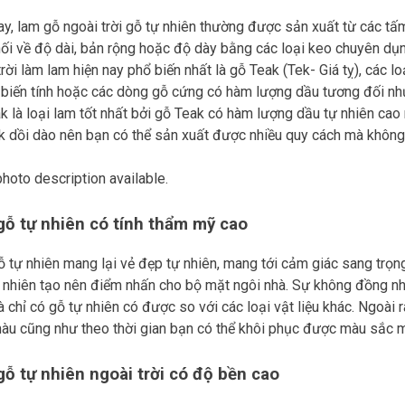
ay, lam gỗ ngoài trời gỗ tự nhiên thường được sản xuất từ các t
ối về độ dài, bản rộng hoặc độ dày bằng các loại keo chuyên dụng
trời làm lam hiện nay phổ biến nhất là gỗ Teak (Tek- Giá tỵ), các l
biến tính hoặc các dòng gỗ cứng có hàm lượng dầu tương đối n
k là loại lam tốt nhất bởi gỗ Teak có hàm lượng dầu tự nhiên cao
k dồi dào nên bạn có thể sản xuất được nhiều quy cách mà không
ỗ tự nhiên có tính thẩm mỹ cao
 tự nhiên mang lại vẻ đẹp tự nhiên, mang tới cảm giác sang trọn
 nhiên tạo nên điểm nhấn cho bộ mặt ngôi nhà. Sự không đồng n
à chỉ có gỗ tự nhiên có được so với các loại vật liệu khác. Ngoài 
àu cũng như theo thời gian bạn có thể khôi phục được màu sắc m
ỗ tự nhiên ngoài trời có độ bền cao