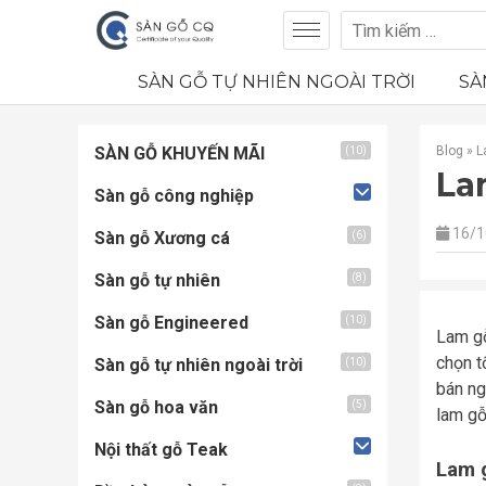
SÀN GỖ TỰ NHIÊN NGOÀI TRỜI
SÀ
SÀN GỖ KHUYẾN MÃI
Blog
»
L
(10)
La
Sàn gỗ công nghiệp
16/1
Sàn gỗ Xương cá
(6)
Sàn gỗ tự nhiên
(8)
Sàn gỗ Engineered
(10)
Lam gỗ
chọn t
Sàn gỗ tự nhiên ngoài trời
(10)
bán ng
Sàn gỗ hoa văn
(5)
lam gỗ
Nội thất gỗ Teak
Lam g