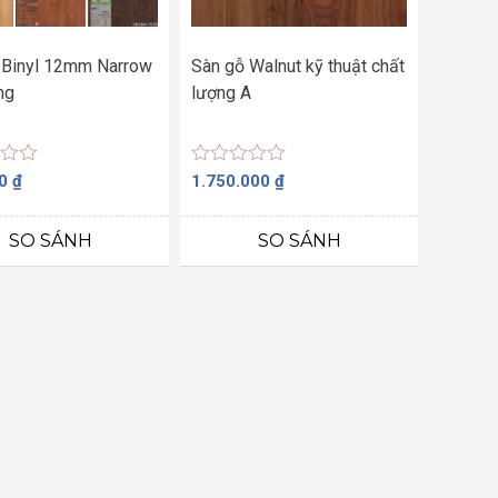
 Binyl 12mm Narrow
Sàn gỗ Walnut kỹ thuật chất
ng
lượng A
Được
00
₫
1.750.000
₫
xếp
hạng
0
SO SÁNH
SO SÁNH
5
sao