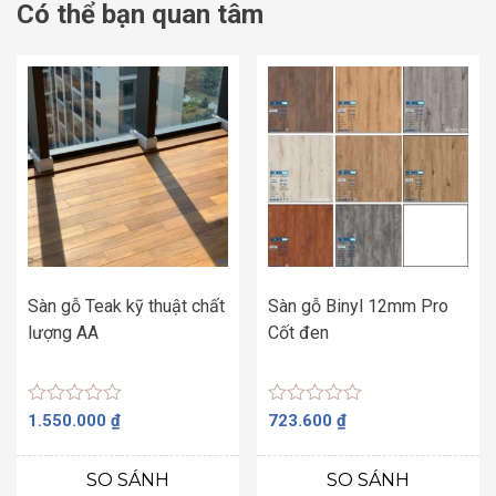
Có thể bạn quan tâm
Sàn gỗ Teak kỹ thuật chất
Sàn gỗ Binyl 12mm Pro
lượng AA
Cốt đen
Được
Được
1.550.000
₫
723.600
₫
xếp
xếp
hạng
hạng
0
0
SO SÁNH
SO SÁNH
5
5