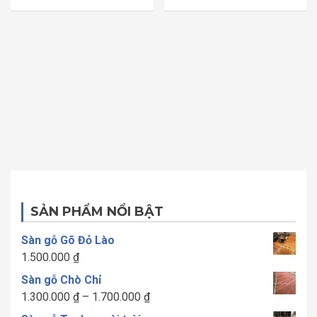
sao
sao
SẢN PHẨM NỔI BẬT
Sàn gỗ Gõ Đỏ Lào
1.500.000
₫
Sàn gỗ Chò Chỉ
Khoảng
1.300.000
₫
–
1.700.000
₫
giá: