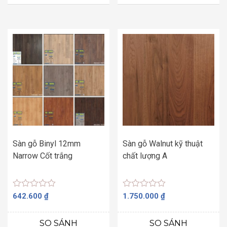
sao
sao
Sàn gỗ Binyl 12mm
Sàn gỗ Walnut kỹ thuật
Narrow Cốt trắng
chất lượng A
Được
Được
642.600
₫
1.750.000
₫
xếp
xếp
hạng
hạng
0
0
SO SÁNH
SO SÁNH
5
5