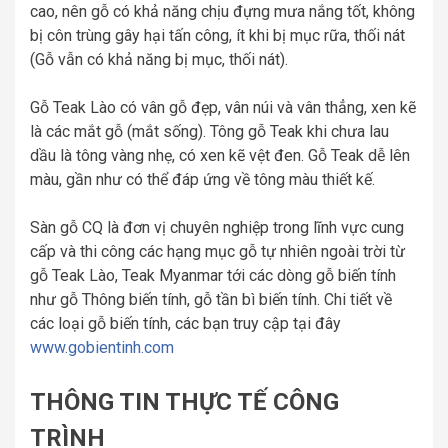
cao, nên gỗ có khả năng chịu đựng mưa nắng tốt, không
bị côn trùng gây hại tấn công, ít khi bị mục rữa, thối nát
(Gỗ vẫn có khả năng bị mục, thối nát).
Gỗ Teak Lào có vân gỗ đẹp, vân núi và vân thẳng, xen kẽ
là các mắt gỗ (mắt sống). Tông gỗ Teak khi chưa lau
dầu là tông vàng nhẹ, có xen kẽ vệt đen. Gỗ Teak dễ lên
màu, gần như có thể đáp ứng về tông màu thiết kế.
Sàn gỗ CQ là đơn vị chuyên nghiệp trong lĩnh vực cung
cấp và thi công các hạng mục gỗ tự nhiên ngoài trời từ
gỗ Teak Lào, Teak Myanmar tới các dòng gỗ biến tính
như gỗ Thông biến tính, gỗ tần bì biến tính. Chi tiết về
các loại gỗ biến tính, các bạn truy cập tại đây
www.gobientinh.com
THÔNG TIN THỰC TẾ CÔNG
TRÌNH