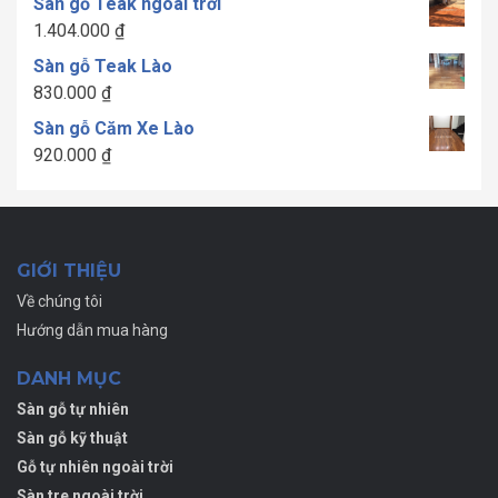
Sàn gỗ Teak ngoài trời
từ
1.404.000
₫
1.300.000 ₫
Sàn gỗ Teak Lào
đến
830.000
₫
1.700.000 ₫
Sàn gỗ Căm Xe Lào
920.000
₫
GIỚI THIỆU
Về chúng tôi
Hướng dẫn mua hàng
DANH MỤC
Sàn gỗ tự nhiên
Sàn gỗ kỹ thuật
Gỗ tự nhiên ngoài trời
Sàn tre ngoài trời