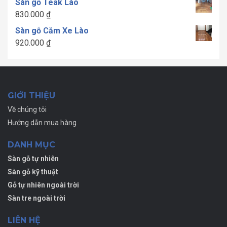
Sàn gỗ Teak Lào
đến
830.000
₫
1.700.000 ₫
Sàn gỗ Căm Xe Lào
920.000
₫
GIỚI THIỆU
Về chúng tôi
Hướng dẫn mua hàng
DANH MỤC
Sàn gỗ tự nhiên
Sàn gỗ kỹ thuật
Gỗ tự nhiên ngoài trời
Sàn tre ngoài trời
LIÊN HỆ