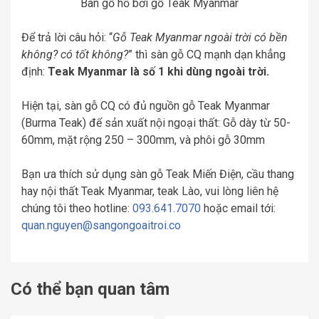
Bàn gỗ hồ bơi gỗ Teak Myanmar
Để trả lời câu hỏi: “
Gỗ Teak Myanmar ngoài trời có bền
không? có tốt không?
” thì sàn gỗ CQ mạnh dạn khẳng
định:
Teak Myanmar là số 1 khi dùng ngoài trời.
Hiện tại, sàn gỗ CQ có đủ nguồn gỗ Teak Myanmar
(Burma Teak) để sản xuất nội ngoại thất: Gỗ dày từ 50-
60mm, mặt rộng 250 – 300mm, và phôi gỗ 30mm
Bạn ưa thích sử dụng sàn gỗ Teak Miến Điện, cầu thang
hay nội thất Teak Myanmar, teak Lào, vui lòng liên hệ
chúng tôi theo hotline:
093.641.7070
hoặc email tới:
quan.nguyen@sangongoaitroi.co
Có thể bạn quan tâm