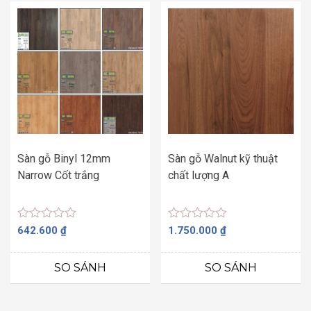
Sàn gỗ Binyl 12mm
Sàn gỗ Walnut kỹ thuật
Narrow Cốt trắng
chất lượng A
Được
Được
642.600
₫
1.750.000
₫
xếp
xếp
hạng
hạng
0
0
SO SÁNH
SO SÁNH
5
5
sao
sao