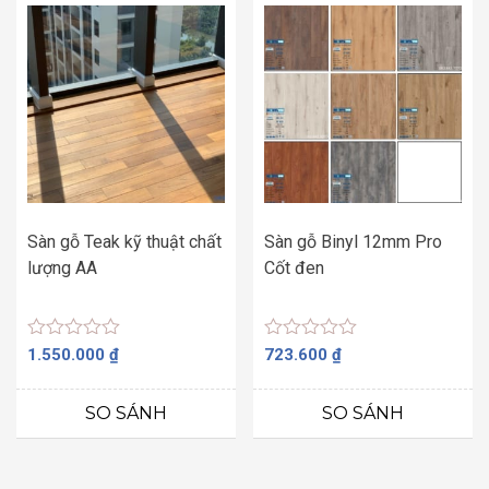
Sàn gỗ Teak kỹ thuật chất
Sàn gỗ Binyl 12mm Pro
lượng AA
Cốt đen
Được
Được
1.550.000
₫
723.600
₫
xếp
xếp
hạng
hạng
0
0
SO SÁNH
SO SÁNH
5
5
sao
sao