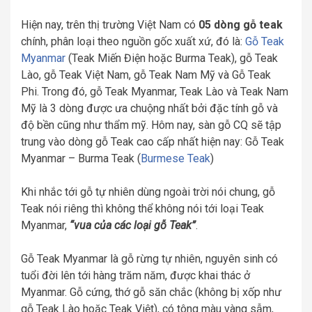
Hiện nay, trên thị trường Việt Nam có
05 dòng gỗ teak
chính, phân loại theo nguồn gốc xuất xứ, đó là:
Gỗ Teak
Myanmar
(Teak Miến Điện hoặc Burma Teak), gỗ Teak
Lào, gỗ Teak Việt Nam, gỗ Teak Nam Mỹ và Gỗ Teak
Phi. Trong đó, gỗ Teak Myanmar, Teak Lào và Teak Nam
Mỹ là 3 dòng được ưa chuộng nhất bởi đặc tính gỗ và
độ bền cũng như thẩm mỹ. Hôm nay, sàn gỗ CQ sẽ tập
trung vào dòng gỗ Teak cao cấp nhất hiện nay: Gỗ Teak
Myanmar – Burma Teak (
Burmese Teak
)
Khi nhắc tới gỗ tự nhiên dùng ngoài trời nói chung, gỗ
Teak nói riêng thì không thể không nói tới loại Teak
Myanmar,
“vua của các loại gỗ Teak”
.
Gỗ Teak Myanmar là gỗ rừng tự nhiên, nguyên sinh có
tuổi đời lên tới hàng trăm năm, được khai thác ở
Myanmar. Gỗ cứng, thớ gỗ săn chắc (không bị xốp như
gỗ Teak Lào hoặc Teak Việt), có tông màu vàng sẫm,