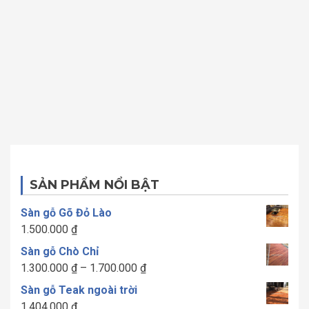
1.15
SẢN PHẨM NỔI BẬT
Sàn gỗ Gõ Đỏ Lào
1.500.000
₫
Sàn gỗ Chò Chỉ
Khoảng
1.300.000
₫
–
1.700.000
₫
giá:
Sàn gỗ Teak ngoài trời
từ
1.404.000
₫