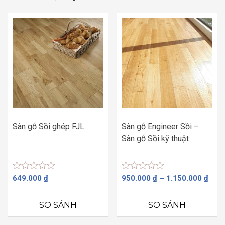
Sàn gỗ Sồi ghép FJL
Sàn gỗ Engineer Sồi –
Sàn gỗ Sồi kỹ thuật
Được
Được
Kho
649.000
₫
950.000
₫
–
1.150.000
₫
xếp
xếp
giá:
hạng
hạng
từ
0
0
SO SÁNH
SO SÁNH
5
5
950.
sao
sao
đến