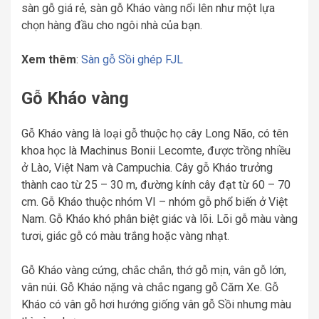
sàn gỗ giá rẻ, sàn gỗ Kháo vàng nổi lên như một lựa
chọn hàng đầu cho ngôi nhà của bạn.
Xem thêm
:
Sàn gỗ Sồi ghép FJL
Gỗ Kháo vàng
Gỗ Kháo vàng là loại gỗ thuộc họ cây Long Não, có tên
khoa học là Machinus Bonii Lecomte, được trồng nhiều
ở Lào, Việt Nam và Campuchia. Cây gỗ Kháo trưởng
thành cao từ 25 – 30 m, đường kính cây đạt từ 60 – 70
cm. Gỗ Kháo thuộc nhóm VI – nhóm gỗ phổ biến ở Việt
Nam. Gỗ Kháo khó phân biệt giác và lõi. Lõi gỗ màu vàng
tươi, giác gỗ có màu trắng hoặc vàng nhạt.
Gỗ Kháo vàng cứng, chắc chắn, thớ gỗ mịn, vân gỗ lớn,
vân núi. Gỗ Kháo nặng và chắc ngang gỗ Căm Xe. Gỗ
Kháo có vân gỗ hơi hướng giống vân gỗ Sồi nhưng màu