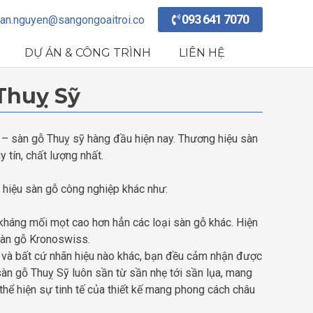
093 641 7070
an.nguyen@sangongoaitroi.co
DỰ ÁN & CÔNG TRÌNH
LIÊN HỆ
 Thuỵ Sỹ
 – sàn gỗ Thuỵ sỹ hàng đầu hiện nay. Thương hiệu sàn
tín, chất lượng nhất.
 hiệu sàn gỗ công nghiệp khác như:
kháng mối mọt cao hơn hẳn các loại sàn gỗ khác. Hiện
 sàn gỗ Kronoswiss.
và bất cứ nhãn hiệu nào khác, bạn đều cảm nhận được
sàn gỗ Thuỵ Sỹ luôn sần từ sần nhẹ tới sần lụa, mang
hể hiện sự tinh tế của thiết kế mang phong cách châu