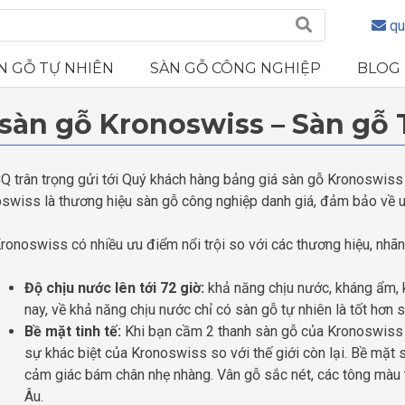
qu
N GỖ TỰ NHIÊN
SÀN GỖ CÔNG NGHIỆP
BLOG
 sàn gỗ Kronoswiss – Sàn gỗ
Q trân trọng gửi tới Quý khách hàng bảng giá sàn gỗ Kronoswiss
swiss là thương hiệu sàn gỗ công nghiệp danh giá, đảm bảo về uy 
ronoswiss có nhiều ưu điểm nổi trội so với các thương hiệu, nhãn
Độ chịu nước lên tới 72 giờ:
khả năng chịu nước, kháng ẩm, 
nay, về khả năng chịu nước chỉ có sàn gỗ tự nhiên là tốt hơn
Bề mặt tinh tế:
Khi bạn cầm 2 thanh sàn gỗ của Kronoswiss 
sự khác biệt của Kronoswiss so với thế giới còn lại. Bề mặt 
cảm giác bám chân nhẹ nhàng. Vân gỗ sắc nét, các tông màu t
Âu.