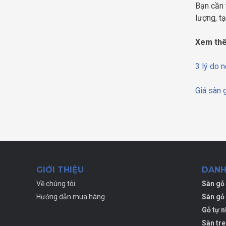
Bạn cần 
lượng, t
Xem th
3 lý do 
Giá sàn 
GIỚI THIỆU
DANH
Về chúng tôi
Sàn gỗ 
Hướng dẫn mua hàng
Sàn gỗ 
Gỗ tự n
Sàn tre