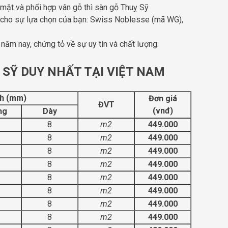
 mặt và phối hợp vân gỗ thì sàn gỗ Thuỵ Sỹ
 cho sự lựa chọn của bạn: Swiss Noblesse (mã WG),
0 năm nay, chứng tỏ về sự uy tín và chất lượng.
 SỸ DUY NHẤT TẠI VIỆT NAM
h (mm)
Đơn giá
ĐVT
(vnđ)
ng
Dày
3
8
m2
449.000
3
8
m2
449.000
3
8
m2
449.000
3
8
m2
449.000
3
8
m2
449.000
3
8
m2
449.000
3
8
m2
449.000
3
8
m2
449.000