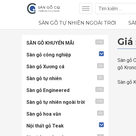
SÀN GỖ TỰ NHIÊN NGOÀI TRỜI
SÀ
Giá
SÀN GỖ KHUYẾN MÃI
(10)
Sàn gỗ công nghiệp
Sàn gỗ C
Sàn gỗ Xương cá
(6)
gỗ Krono
Sàn gỗ tự nhiên
(8)
Sàn gỗ K
Sàn gỗ Engineered
(10)
Sàn gỗ tự nhiên ngoài trời
(10)
Sàn gỗ hoa văn
(5)
Nội thất gỗ Teak