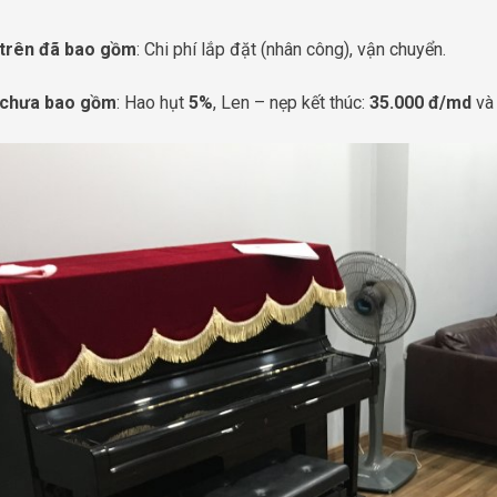
 trên đã bao gồm
: Chi phí lắp đặt (nhân công), vận chuyển.
 chưa bao gồm
: Hao hụt
5%
, Len – nẹp kết thúc:
35.000 đ/md
và 