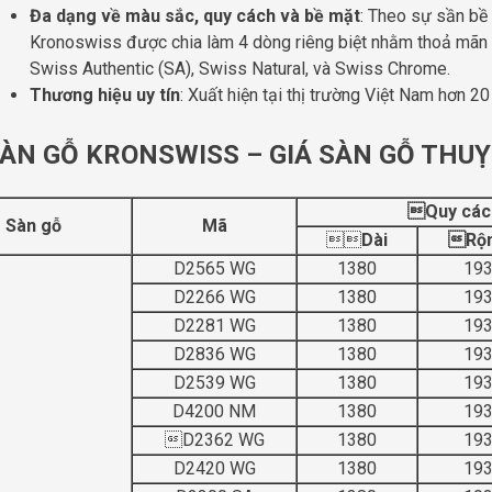
Đa dạng về màu sắc, quy cách và bề mặt
: Theo sự sần bề
Kronoswiss được chia làm 4 dòng riêng biệt nhằm thoả mãn
Swiss Authentic (SA), Swiss Natural, và Swiss Chrome.
Thương hiệu uy tín
: Xuất hiện tại thị trường Việt Nam hơn 2
SÀN GỖ KRONSWISS – GIÁ SÀN GỖ THUỴ
Quy các
Sàn gỗ
Mã

Dài
Rộ
D2565 WG
1380
19
D2266 WG
1380
19
D2281 WG
1380
19
D2836 WG
1380
19
D2539 WG
1380
19
D4200 NM
1380
19
D2362 WG
1380
19
D2420 WG
1380
19