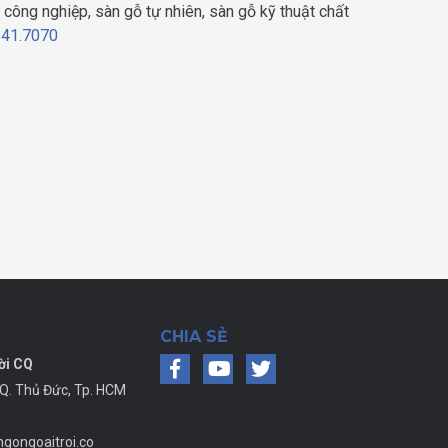
công nghiệp, sàn gỗ tự nhiên, sàn gỗ kỹ thuật chất
641.7070
CHIA SẺ
ời CQ
 Q. Thủ Đức, Tp. HCM
gongoaitroi.co