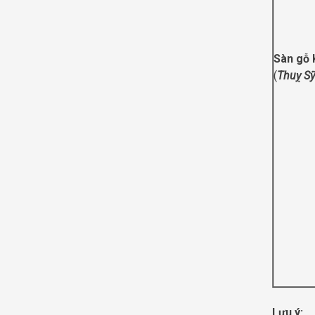
Sàn gỗ
(
Thuỵ Sỹ
Lưu ý: