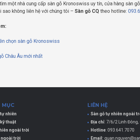
tìm một nhà cung cấp sàn gỗ Kronoswiss uy tín, cửa hàng sàn gỗ 
ại sao không liên hệ với chúng tôi –
Sàn gỗ CQ
theo hotline:
093.
êm:
nên chọn sàn gỗ Kronoswiss
gỗ Châu Âu mới nhất
 MỤC
LIÊN HỆ
tự nhiên
Sàn gỗ tự nhiên ngoài tr
kỹ thuật
Địa chỉ
: 7/6/2 Linh Đông,
hiên ngoài trời
Hotline
: 093.641.7070
 ngoài trời
Email:
quan.nguyen@san